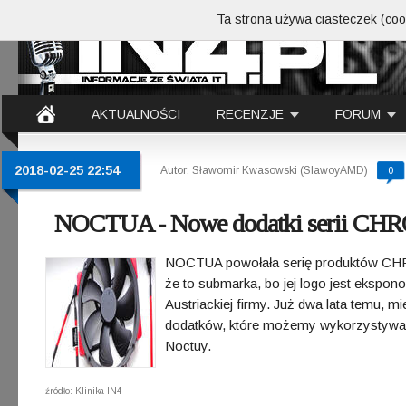
Ta strona używa ciasteczek (cook
AKTUALNOŚCI
RECENZJE
FORUM
2018-02-25 22:54
Autor: Sławomir Kwasowski (SlawoyAMD)
0
NOCTUA - Nowe dodatki serii CHR
NOCTUA powołała serię produktów CHRO
że to submarka, bo jej logo jest ekspon
Austriackiej firmy. Już dwa lata temu,
dodatków, które możemy wykorzystywa
Noctuy.
źródło: Klinika IN4