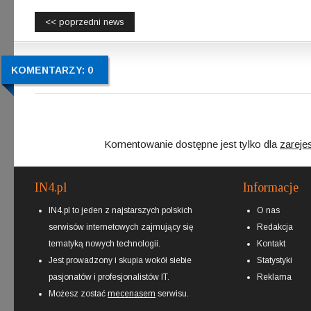
<< poprzedni news
KOMENTARZY: 0
Komentowanie dostępne jest tylko dla
zareje
IN4.pl
Informacje
IN4.pl to jeden z najstarszych polskich
O nas
serwisów internetowych zajmujący się
Redakcja
tematyką nowych technologii.
Kontakt
Jest prowadzony i skupia wokół siebie
Statystyki
pasjonatów i profesjonalistów IT.
Reklama
Możesz zostać
mecenasem
serwisu.