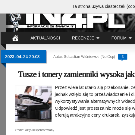
Ta strona używa ciasteczek (cook
AKTUALNOŚCI
RECENZJE
FORUM
2023-04-24 20:03
Autor: Sebastian Wiśniewski (NetCop)
3
Tusze i tonery zamienniki wysoka jak
Przez wiele lat utarło się przekonanie, 
jednak wzięło się to przeświadczenie i d
wykorzystywania alternatywnych wkład
Odpowiedź jest prostsza niż może się w
oferują atrakcyjne ceny drukarek, zysku
źródło: Artykuł sponsorowany