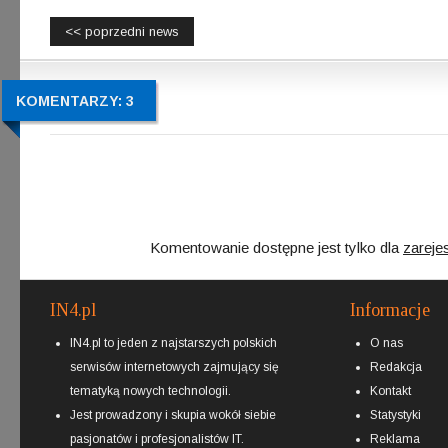
<< poprzedni news
KOMENTARZY: 3
Komentowanie dostępne jest tylko dla
zareje
IN4.pl
Informacje
IN4.pl to jeden z najstarszych polskich
O nas
serwisów internetowych zajmujący się
Redakcja
tematyką nowych technologii.
Kontakt
Jest prowadzony i skupia wokół siebie
Statystyki
pasjonatów i profesjonalistów IT.
Reklama