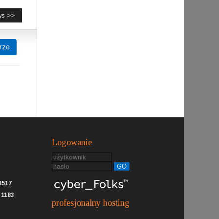
ws >>
rze
Logowanie
GO
8517
:
1183
profesjonalny hosting