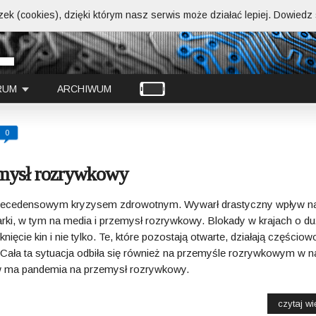
ek (cookies), dzięki którym nasz serwis może działać lepiej.
Dowiedz s
RUM
ARCHIWUM
0
emysł rozrywkowy
recedensowym kryzysem zdrowotnym. Wywarł drastyczny wpływ n
rki, w tym na media i przemysł rozrywkowy. Blokady w krajach o du
ęcie kin i nie tylko. Te, które pozostają otwarte, działają częściow
Cała ta sytuacja odbiła się również na przemyśle rozrywkowym w 
ływ ma pandemia na przemysł rozrywkowy.
czytaj wię