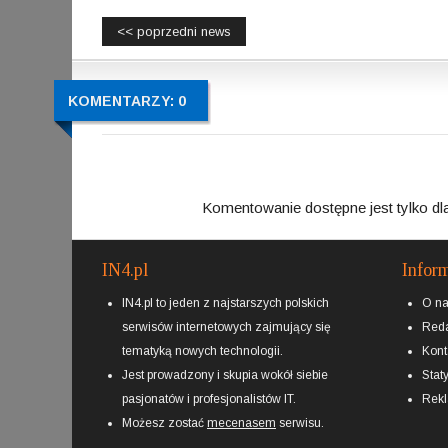
<< poprzedni news
KOMENTARZY: 0
Komentowanie dostępne jest tylko dl
IN4.pl
Infor
IN4.pl to jeden z najstarszych polskich
O n
serwisów internetowych zajmujący się
Reda
tematyką nowych technologii.
Kont
Jest prowadzony i skupia wokół siebie
Staty
pasjonatów i profesjonalistów IT.
Rek
Możesz zostać
mecenasem
serwisu.