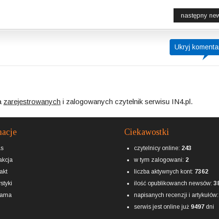
następny ne
Ukryj komenta
a
zarejestrowanych
i zalogowanych czytelnik serwisu IN4.pl.
macje
Ciekawostki
as
czytelnicy online:
243
kcja
w tym zalogowani:
2
akt
liczba aktywnych kont:
7362
styki
ilość opublikowanch newsów:
3
lama
napisanych recenzji i artykułów
serwis jest online już
9497
dni