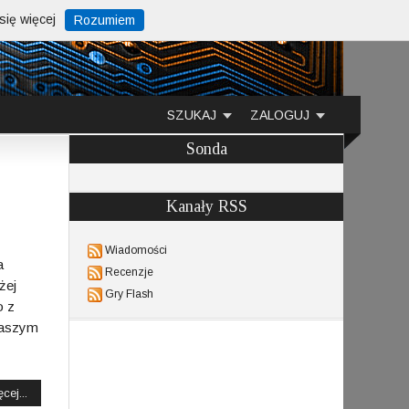
ię więcej
Rozumiem
SZUKAJ
ZALOGUJ
Sonda
Kanały RSS
Wiadomości
a
Recenzje
żej
Gry Flash
o z
naszym
cej...