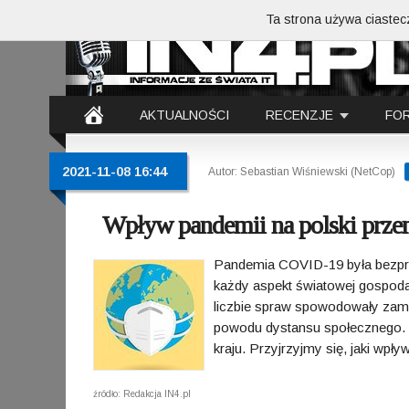
Ta strona używa ciastecz
AKTUALNOŚCI
RECENZJE
FO
2021-11-08 16:44
Autor: Sebastian Wiśniewski (NetCop)
Wpływ pandemii na polski prz
Pandemia COVID-19 była bezp
każdy aspekt światowej gospoda
liczbie spraw spowodowały zamkni
powodu dystansu społecznego. 
kraju. Przyjrzyjmy się, jaki wp
źródło: Redakcja IN4.pl