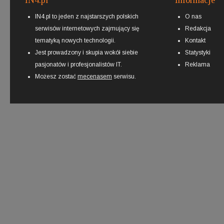
IN4.pl
Informacje
IN4.pl to jeden z najstarszych polskich
O nas
serwisów internetowych zajmujący się
Redakcja
tematyką nowych technologii.
Kontakt
Jest prowadzony i skupia wokół siebie
Statystyki
pasjonatów i profesjonalistów IT.
Reklama
Możesz zostać
mecenasem
serwisu.