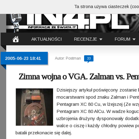
Ta strona używa ciasteczek (cook
AKTUALNOŚCI
RECENZJE
FORUM
2005-06-23 18:41
Autor: Postman
33
Zimna wojna o VGA. Zalman vs. Pen
Dzisiejszy artykuł poświęcony zostanie 
mocarstwami spod znaku Zalman i Penta
Pentagram XC 80 Cu, w lżejszej (Ze wz
Pentagram XC 80 AlCu. W wadze koguci
uzbrojenia drużyny dysponowały dodat
walce o ciszę i każdy chłodny powiew pow
batalii przekonacie się dalej.