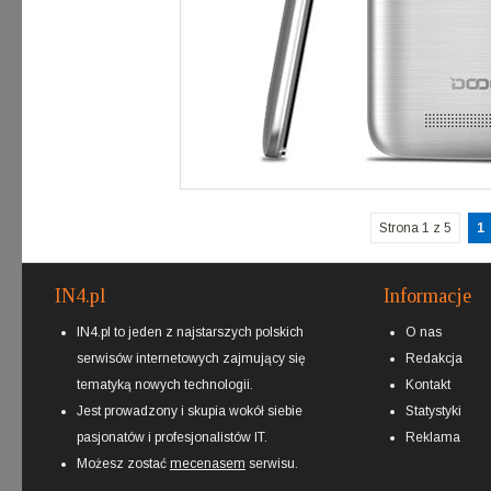
Strona 1 z 5
1
IN4.pl
Informacje
IN4.pl to jeden z najstarszych polskich
O nas
serwisów internetowych zajmujący się
Redakcja
tematyką nowych technologii.
Kontakt
Jest prowadzony i skupia wokół siebie
Statystyki
pasjonatów i profesjonalistów IT.
Reklama
Możesz zostać
mecenasem
serwisu.