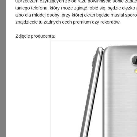
Uprzedzam czytających że od razu powinniście sobie zadać
taniego telefonu, który może zginąć, obić się, będzie ciężk
albo dla młodej osoby, przy której ekran będzie musiał spor
znajdziecie tu żadnych cech premium czy rekordów.
Zdjęcie producenta: