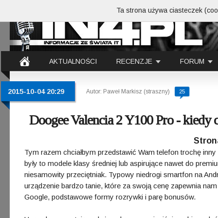
Ta strona używa ciasteczek (cook
AKTUALNOŚCI
RECENZJE
FORUM
2015-10-04 20:29
Autor: Paweł Markisz (straszny)
25
Doogee Valencia 2 Y100 Pro - kiedy c
Stron
Tym razem chciałbym przedstawić Wam telefon trochę inny
były to modele klasy średniej lub aspirujące nawet do premium
niesamowity przeciętniak. Typowy niedrogi smartfon na Andr
urządzenie bardzo tanie, które za swoją cenę zapewnia nam 
Google, podstawowe formy rozrywki i parę bonusów.