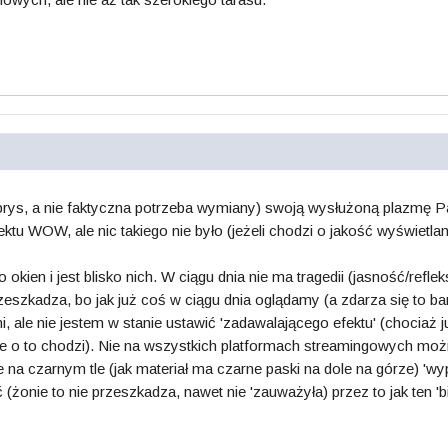
aprys, a nie faktyczna potrzeba wymiany) swoją wysłużoną plazm
tu WOW, ale nic takiego nie było (jeżeli chodzi o jakość wyświetl
 okien i jest blisko nich. W ciągu dnia nie ma tragedii (jasność/refl
przeszkadza, bo jak już coś w ciągu dnia oglądamy (a zdarza się to 
mi, ale nie jestem w stanie ustawić 'zadawalającego efektu' (chocia
 że o to chodzi). Nie na wszystkich platformach streamingowych m
e na czarnym tle (jak materiał ma czarne paski na dole na górze) 'wyp
żonie to nie przeszkadza, nawet nie 'zauważyła) przez to jak ten 'bi