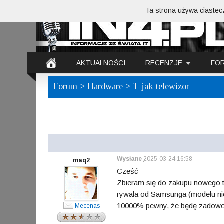
Ta strona używa ciastecz
AKTUALNOŚCI
RECENZJE
FO
Forum
>
Hardware
> T jak telewizor
Wysłane
2025-03-24 16:58
maq2
Cześć
Zbieram się do zakupu nowego te
rywala od Samsunga (modelu nie
10000% pewny, że będę zadowo
Mecenas