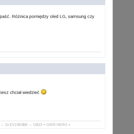
przepaść. Różnica pomiędzy oled LG, samsung czy
ziesz chciał wiedzieć
DDR4 ⇔ 2x EV2450BK ⇔ G815 + G903 HERO »