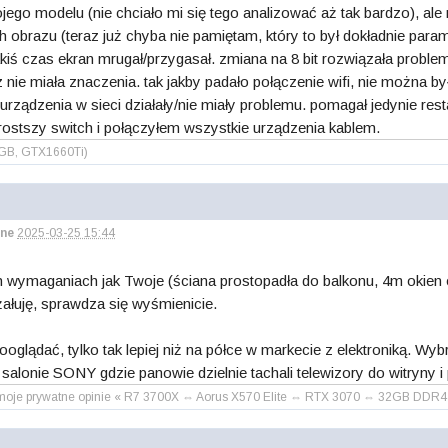
ego modelu (nie chciało mi się tego analizować aż tak bardzo), al
 obrazu (teraz już chyba nie pamiętam, który to był dokładnie paramet
kiś czas ekran mrugał/przygasał. zmiana na 8 bit rozwiązała probl
hz nie miała znaczenia. tak jakby padało połączenie wifi, nie można b
urządzenia w sieci działały/nie miały problemu. pomagał jedynie resta
prostszy switch i połączyłem wszystkie urządzenia kablem.
2GB, GTX1660Ti)
ne
2025-03-25 15:44
h wymaganiach jak Twoje (ściana prostopadła do balkonu, 4m okien 
 żałuję, sprawdza się wyśmienicie.
oglądać, tylko tak lepiej niż na półce w markecie z elektroniką. 
alonie SONY gdzie panowie dzielnie tachali telewizory do witryny 
lko moje prywatne opinie « R7 3700X ⇔ Aorus X570 Elite ⇔ RTX 3070 ⇔ 32GB 