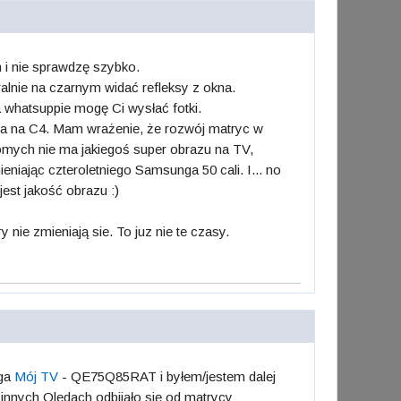
i nie sprawdzę szybko.
alnie na czarnym widać refleksy z okna.
na whatsuppie mogę Ci wysłać fotki.
pla na C4. Mam wrażenie, że rozwój matryc w
jomych nie ma jakiegoś super obrazu na TV,
iając czteroletniego Samsunga 50 cali. I... no
est jakość obrazu :)
nie zmieniają sie. To juz nie te czasy.
nga
Mój TV
- QE75Q85RAT i byłem/jestem dalej
 innych Oledach odbijało się od matrycy