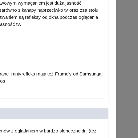
dstawowym wymaganiem jest duża jasność
 zarówno z kanapy naprzeciwko tv oraz zza stołu
zwaniem są refleksy od okna podczas oglądania
jasność tv.
nel i antyrefleks mają też Frame'y od Samsunga i
mos.
mów z oglądaniem w bardzo słoneczne dni (też