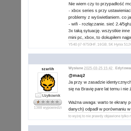
Nie wiem czy to przypadłość moj
- xbox series s przy ustawieniach
problemy z wyświetlaniem. co ja
- wifi - rozłączanie. sieć 2.4/5g
3x taką sytuację. wszystkie inne 
mini pc, xbox, to dokupiłem naj
Y540 (i7-9750HF, 16GB, SK Hynix 51
Wysłane
2025-03-25 15:42
,
Edytowa
szarlih
@maq2
Ja przy w zasadzie identycznyc
się na Bravię pare lat temu i nie
Użytkownik
Ważna uwaga: warto te ekrany po
1388 wypowiedzi
danych) odpadł w porównaniu w s
to wyżej to nie prawdy objawione ty