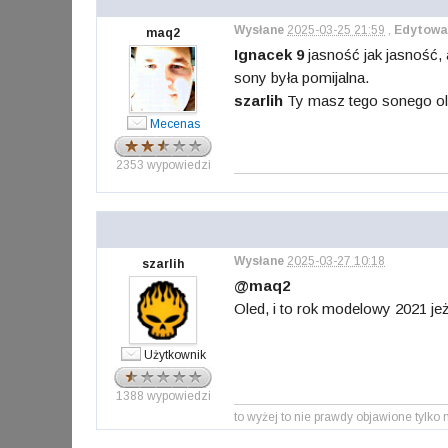
Wysłane
2025-03-25 21:59
,
Edytowa
maq2
Ignacek 9
jasność jak jasność, 
sony była pomijalna.
szarlih
Ty masz tego sonego ol
Mecenas
2353 wypowiedzi
Wysłane
2025-03-27 10:18
szarlih
@maq2
Oled, i to rok modelowy 2021 je
Użytkownik
1388 wypowiedzi
to wyżej to nie prawdy objawione ty