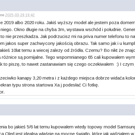
ne
2025-03-29 19:42
 2019 albo 2020 roku. Jakiś wyższy model ale jestem poza domem 
do niego. Okno długie na chyba 3m, wystawa wschód i południe. Gener
ia to nie przeszkadza. Jak podrzucisz mi na priva numer telefonu to 
stem jakos super zachwycony jakością obrazu. Tak samo jak i u kum
 jakieś 10lat temu a wiecej zalezy od źródła. Czemu? Bo nikt że zna
 różnice są pomijalne. Tego wspomnianego 65 cali kupowałem wymien
k to piszę, to nawet zastanawiam się czego oczekiwałem :) I czym j
zeciwko kanapy 3,20 metra i z każdego miejsca dobrze widaća kolory 
ekran typu strona startowa Xa j podesłać Ci fotkę.
or.
ia bo jakieś 5/6 lat temu kupowałem wtedy topowy model Samsu
Qled jest idealna właśnie na mocne światło, które jak widziałem w