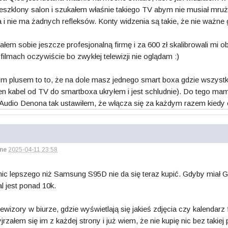
eszklony salon i szukałem właśnie takiego TV abym nie musiał mrużyć
a i nie ma żadnych refleksów. Konty widzenia są takie, że nie ważne
em sobie jeszcze profesjonalną firmę i za 600 zł skalibrowali mi ob
 filmach oczywiście bo zwykłej telewizji nie oglądam :)
ym plusem to to, że na dole masz jednego smart boxa gdzie wszystko
en kabel od TV do smartboxa ukryłem i jest schludnie). Do tego mam j
Audio Denona tak ustawiłem, że włącza się za każdym razem kiedy 
ne
2025-04-11 23:58
c lepszego niż Samsung S95D nie da się teraz kupić. Gdyby miał Goog
al jest ponad 10k.
wizory w biurze, gdzie wyświetlają się jakieś zdjęcia czy kalendarz
ałem się im z każdej strony i już wiem, że nie kupię nic bez takiej 