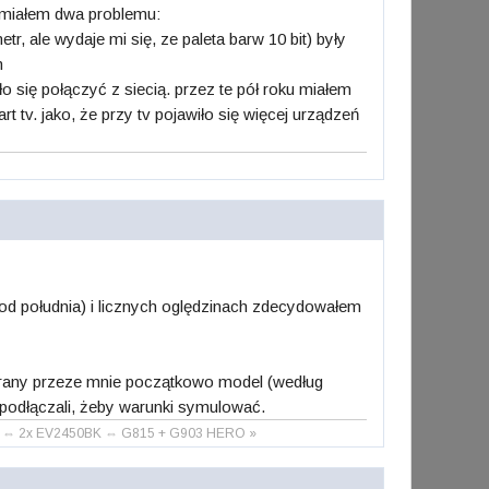
e miałem dwa problemu:
r, ale wydaje mi się, ze paleta barw 10 bit) były
em
yło się połączyć z siecią. przez te pół roku miałem
rt tv. jako, że przy tv pojawiło się więcej urządzeń
od południa) i licznych oględzinach zdecydowałem
Wybrany przeze mnie początkowo model (według
i podłączali, żeby warunki symulować.
DDR4 ⇔ 2x EV2450BK ⇔ G815 + G903 HERO »