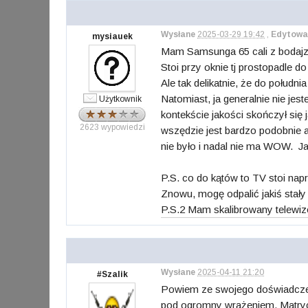
Wysłane
2025-03-29 19:42
,
Edytowa
mysiauek
Mam Samsunga 65 cali z bodajze
Stoi przy oknie tj prostopadle 
Ale tak delikatnie, że do połudn
Natomiast, ja generalnie nie je
Użytkownik
kontekście jakości skończył się
2623 wypowiedzi
wszędzie jest bardzo podobnie a
nie było i nadal nie ma WOW. Ja
P.S. co do kątów to TV stoi napr
Znowu, mogę odpalić jakiś stały 
P.S.2 Mam skalibrowany telewiz
Wysłane
2025-04-11 21:20
#Szalik
Powiem ze swojego doświadczen
pod ogromny wrażeniem. Matryca 