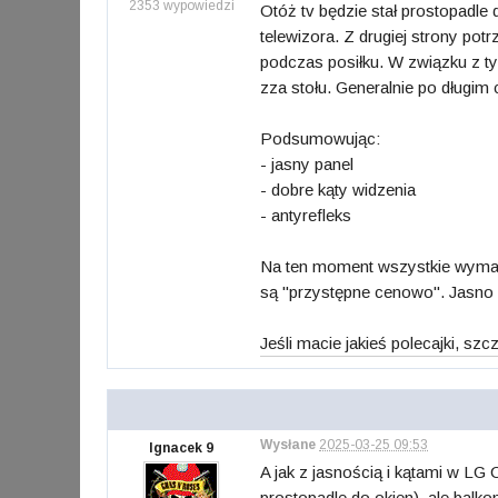
2353 wypowiedzi
Otóż tv będzie stał prostopadl
telewizora. Z drugiej strony po
podczas posiłku. W związku z t
zza stołu. Generalnie po długim
Podsumowując:
- jasny panel
- dobre kąty widzenia
- antyrefleks
Na ten moment wszystkie wymaga
są "przystępne cenowo". Jasno i
Jeśli macie jakieś polecajki, s
Wysłane
2025-03-25 09:53
Ignacek 9
A jak z jasnością i kątami w L
prostopadle do okien), ale balko