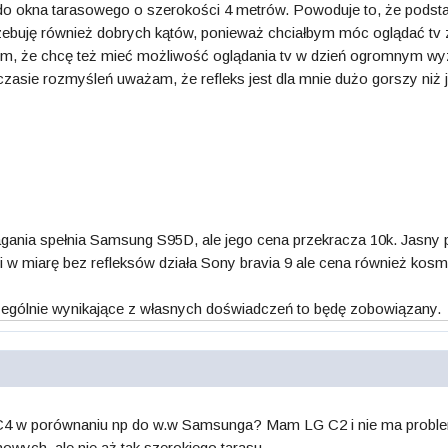
e do okna tarasowego o szerokości 4 metrów. Powoduje to, że po
trzebuję również dobrych kątów, ponieważ chciałbym móc oglądać tv
ym, że chcę też mieć możliwość oglądania tv w dzień ogromnym wy
 czasie rozmyśleń uważam, że refleks jest dla mnie dużo gorszy niż 
nia spełnia Samsung S95D, ale jego cena przekracza 10k. Jasny pa
 w miarę bez refleksów działa Sony bravia 9 ale cena również kos
zczególnie wynikające z własnych doświadczeń to będę zobowiązany.
G C4 w porównaniu np do w.w Samsunga? Mam LG C2 i nie ma proble
nowych, ale nie aż tak szerokiego tarasu.