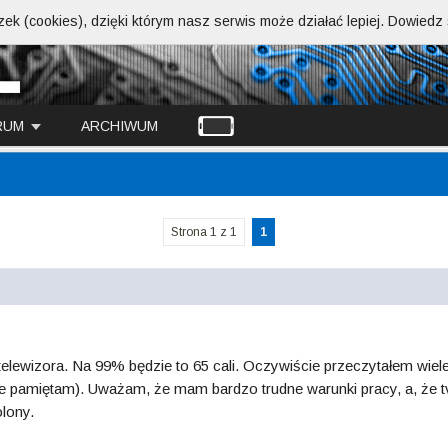
ek (cookies), dzięki którym nasz serwis może działać lepiej.
Dowiedz s
RUM
ARCHIWUM
Strona 1 z 1
1
lewizora. Na 99% będzie to 65 cali. Oczywiście przeczytałem wiele
 pamiętam). Uważam, że mam bardzo trudne warunki pracy, a, że tv 
lony.