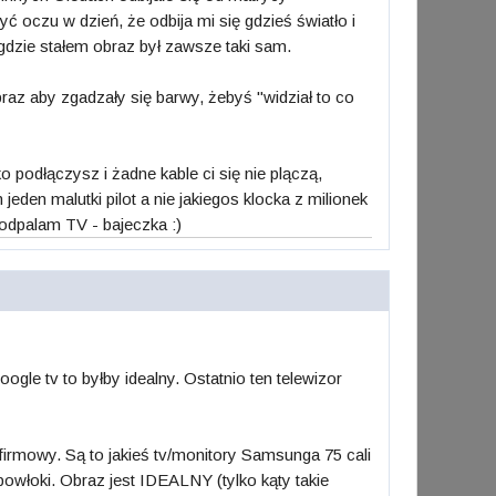
 oczu w dzień, że odbija mi się gdzieś światło i
 gdzie stałem obraz był zawsze taki sam.
raz aby zgadzały się barwy, żebyś "widział to co
 podłączysz i żadne kable ci się nie plączą,
eden malutki pilot a nie jakiegos klocka z milionek
odpalam TV - bajeczka :)
le tv to byłby idealny. Ostatnio ten telewizor
 firmowy. Są to jakieś tv/monitory Samsunga 75 cali
powłoki. Obraz jest IDEALNY (tylko kąty takie