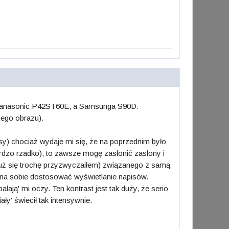
ę Panasonic P42ST60E, a Samsunga S90D.
anego obrazu).
eksy) chociaż wydaje mi się, że na poprzednim było
bardzo rzadko), to zawsze mogę zasłonić zasłony i
ż już się trochę przyzwyczaiłem) związanego z samą
ożna sobie dostosować wyświetlanie napisów.
alają' mi oczy. Ten kontrast jest tak duży, że serio
ały' świecił tak intensywnie.