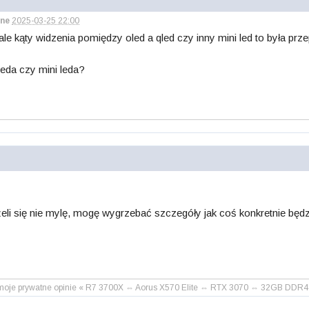
ne
2025-03-25 22:00
ale kąty widzenia pomiędzy oled a qled czy inny mini led to była 
eda czy mini leda?
żeli się nie mylę, mogę wygrzebać szczegóły jak coś konkretnie będ
lko moje prywatne opinie « R7 3700X ⇔ Aorus X570 Elite ⇔ RTX 3070 ⇔ 32GB 