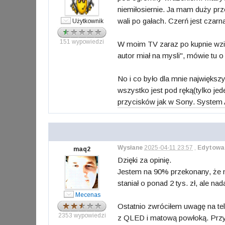
niemiłosiernie. Ja mam duży prz
wali po gałach. Czerń jest czarn
Użytkownik
151 wypowiedzi
W moim TV zaraz po kupnie wział
autor miał na mysli", mówie tu o
No i co było dla mnie największ
wszystko jest pod ręką(tylko jed
przycisków jak w Sony. System 
Wysłane
2025-04-11 23:57
,
Edytowa
maq2
Dzięki za opinię.
Jestem na 90% przekonany, że ni
staniał o ponad 2 tys. zł, ale nad
Mecenas
Ostatnio zwróciłem uwagę na tele
2353 wypowiedzi
z QLED i matową powłoką. Przyjrz