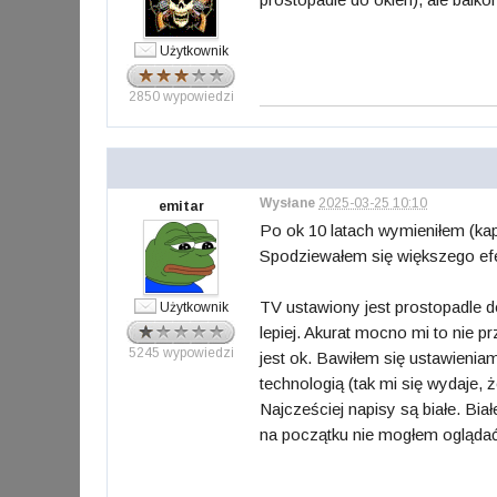
Użytkownik
2850 wypowiedzi
Wysłane
2025-03-25 10:10
emitar
Po ok 10 latach wymieniłem (k
Spodziewałem się większego efek
TV ustawiony jest prostopadle do
Użytkownik
lepiej. Akurat mocno mi to nie 
5245 wypowiedzi
jest ok. Bawiłem się ustawienia
technologią (tak mi się wydaje,
Najcześciej napisy są białe. Biał
na początku nie mogłem oglądać (