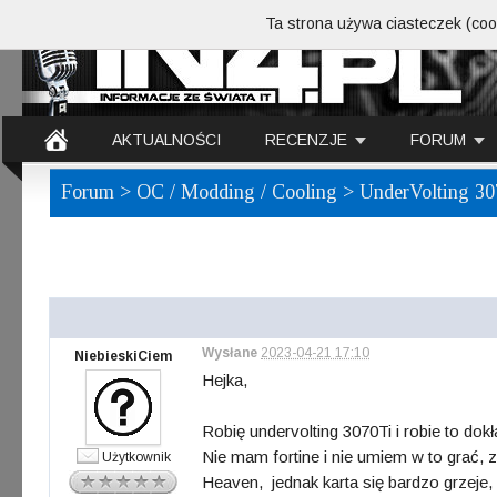
Ta strona używa ciasteczek (cook
AKTUALNOŚCI
RECENZJE
FORUM
Forum
>
OC / Modding / Cooling
> UnderVolting 30
Wysłane
2023-04-21 17:10
NiebieskiCiem
Hejka,
Robię undervolting 3070Ti i robie to dok
Nie mam fortine i nie umiem w to grać, 
Użytkownik
Heaven, jednak karta się bardzo grzej