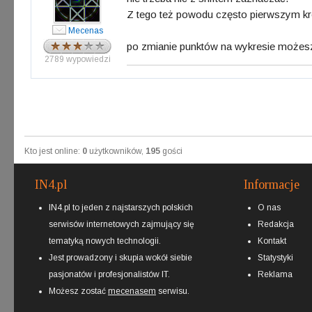
Z tego też powodu często pierwszym kro
Mecenas
po zmianie punktów na wykresie możesz
2789 wypowiedzi
Kto jest online:
0
użytkowników,
195
gości
IN4.pl
Informacje
IN4.pl to jeden z najstarszych polskich
O nas
serwisów internetowych zajmujący się
Redakcja
tematyką nowych technologii.
Kontakt
Jest prowadzony i skupia wokół siebie
Statystyki
pasjonatów i profesjonalistów IT.
Reklama
Możesz zostać
mecenasem
serwisu.