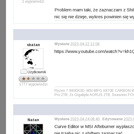
1 wypowiedzi
Problem mam taki, że zaznaczam z Shift
nic się nie dzieje, wykres powinien się 
Wysłane
2023-04-22 12:06
skatan
https://www.youtube.com/watch?v=kh
Użytkownik
1777 wypowiedzi
Ryzen 7 9800X3D, MSI MPG X870E CARBON WIFI 
Pro 2TB, 2x Gigabyte AORUS 2TB, Seasonic FO
Wysłane
2023-04-24 08:40
,
Edytowane
2023-
Natan
Curve Editor
w MSI Afteburner wypłaszcz
nie trzeba nic z shiftem zaznaczać.