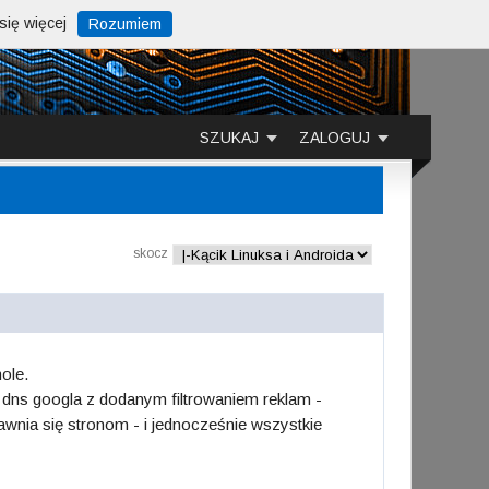
ię więcej
Rozumiem
SZUKAJ
ZALOGUJ
skocz
ole.
 dns googla z dodanym filtrowaniem reklam -
jawnia się stronom - i jednocześnie wszystkie