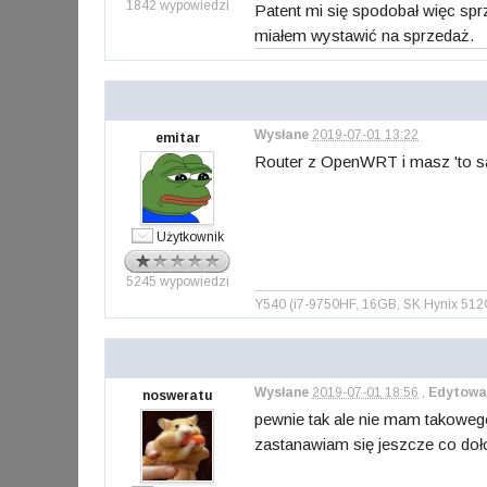
1842 wypowiedzi
Patent mi się spodobał więc sprz
miałem wystawić na sprzedaż.
Wysłane
2019-07-01 13:22
emitar
Router z OpenWRT i masz 'to s
Użytkownik
5245 wypowiedzi
Y540 (i7-9750HF, 16GB, SK Hynix 51
Wysłane
2019-07-01 18:56
,
Edytowa
nosweratu
pewnie tak ale nie mam takoweg
zastanawiam się jeszcze co doło