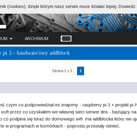
ek (cookies), dzięki którym nasz serwis może działać lepiej.
Dowiedz s
RUM
ARCHIWUM
y pi 3 - hasdware'owy addblock
Strona 1 z 1
1
ś czym co podpowiedział mi znajomy - raspberry pi 3 + projekt pi-h
soft przez co uzyskałem we własnej sieci serwer dns - bazujący na
stko co podpina się teraz do domowego wifi ma addblocka który nie u
 te w programach w komórkach - poprostu przestały istnieć.