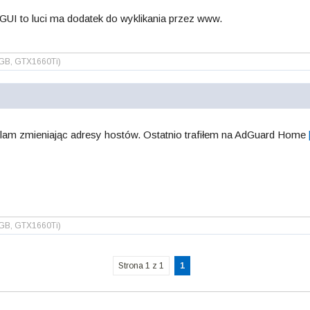
 GUI to luci ma dodatek do wyklikania przez www.
2GB, GTX1660Ti)
lam zmieniając adresy hostów. Ostatnio trafiłem na AdGuard Home
2GB, GTX1660Ti)
Strona 1 z 1
1