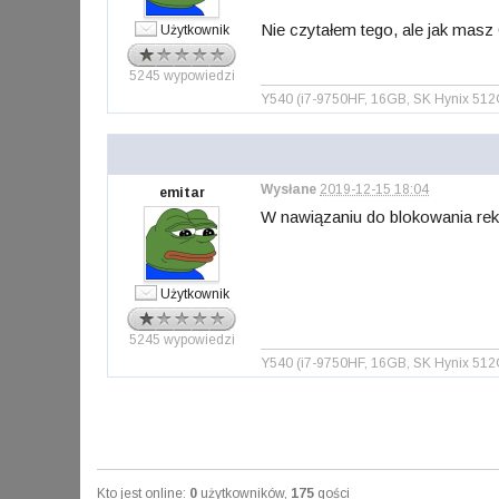
Nie czytałem tego, ale jak masz
Użytkownik
5245 wypowiedzi
Y540 (i7-9750HF, 16GB, SK Hynix 51
Wysłane
2019-12-15 18:04
emitar
W nawiązaniu do blokowania rek
Użytkownik
5245 wypowiedzi
Y540 (i7-9750HF, 16GB, SK Hynix 51
Kto jest online:
0
użytkowników,
175
gości