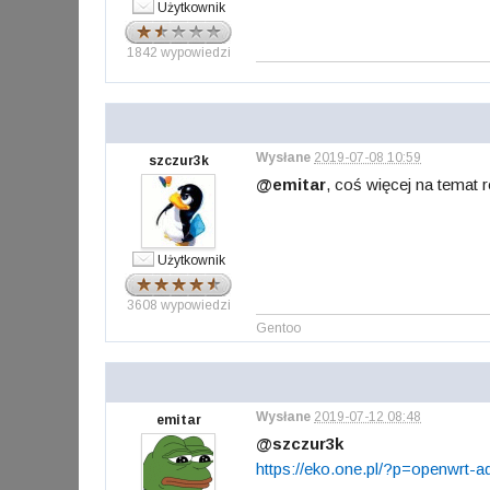
Użytkownik
1842 wypowiedzi
Wysłane
2019-07-08 10:59
szczur3k
@emitar
, coś więcej na temat
Użytkownik
3608 wypowiedzi
Gentoo
Wysłane
2019-07-12 08:48
emitar
@szczur3k
https://eko.one.pl/?p=openwrt-a