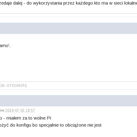
edaje dalej - do wykorzystania przez każdego kto ma w sieci lokalnej
amo'.
2GB, GTX1660Ti)
ne
2019-07-01 18:57
o - miałem za to wolne Pi
żyć do konfigu bo specjalnie to obciążone nie jest