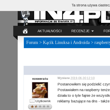
Ta strona używa ciastecz
AKTUALNOŚCI
RECENZJE
FO
Forum
>
Kącik Linuksa i Androida
> raspberr
Wysłane
2019-06-30 12:10
nosweratu
Postanowiłem się podzielić czym
Postawiałem na raspberry tenże 
działa to o tyle fajnie że wszy
reklamy bazujące na dns - także
Użytkownik