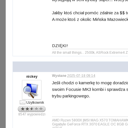
Jakby ktoś chciał pomóc zdalnie za $$ to
A może ktoś z okolic Mińska Mazowiec
DZIĘKI!
All the small things... 2500k, ASRock Extreme
Wysłane
2025-07-18 09:14
nickey
Jeśli chodzi o kamerkę to mogę doradzi
swoim Focusie MK3 kombi i sprawdza się
trybu parkingowego.
Użytkownik
8547 wypowiedzi
AMD Ryzen 5800X |MSI MAG X570 TOMAHAWK WIF
Gigabyte GeForce RTX 3070 EAGLE OC 8GB GD