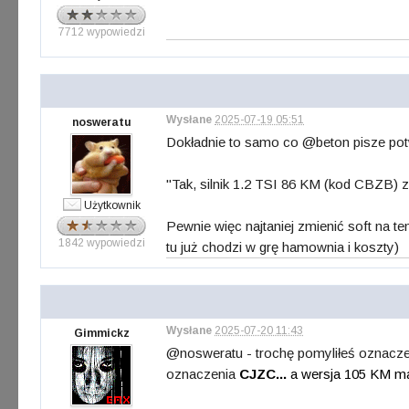
7712 wypowiedzi
Wysłane
2025-07-19 05:51
nosweratu
Dokładnie to samo co @beton pisze potw
"Tak, silnik 1.2 TSI 86 KM (kod CBZB)
Użytkownik
Pewnie więc najtaniej zmienić soft na te
1842 wypowiedzi
tu już chodzi w grę hamownia i koszty)
Wysłane
2025-07-20 11:43
Gimmickz
@nosweratu - trochę pomyliłeś oznaczeni
oznaczenia
CJZC...
a wersja 105 KM 