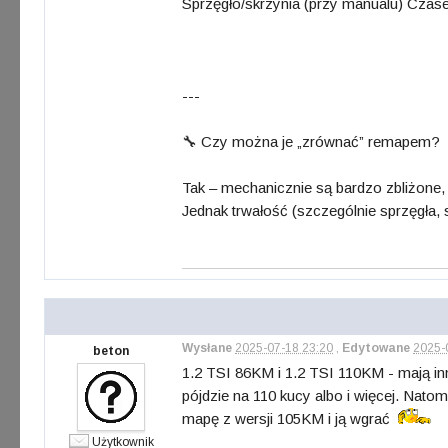
Sprzęgło/skrzynia (przy manualu) Cza
---
🔧 Czy można je „zrównać” remapem?
Tak – mechanicznie są bardzo zbliżone,
Jednak trwałość (szczególnie sprzęgła, 
Wysłane
2025-07-18 23:20
,
Edytowane
2025-
beton
1.2 TSI 86KM i 1.2 TSI 110KM - mają in
pójdzie na 110 kucy albo i więcej. Nato
mapę z wersji 105KM i ją wgrać
Użytkownik