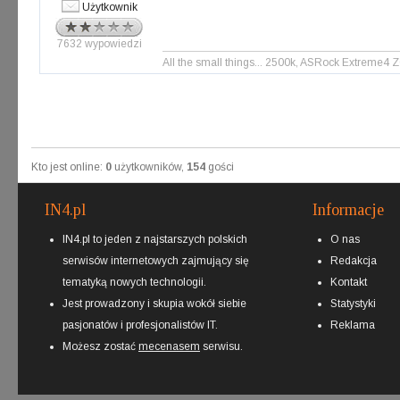
Użytkownik
7632 wypowiedzi
All the small things... 2500k, ASRock Extreme
Kto jest online:
0
użytkowników,
154
gości
IN4.pl
Informacje
IN4.pl to jeden z najstarszych polskich
O nas
serwisów internetowych zajmujący się
Redakcja
tematyką nowych technologii.
Kontakt
Jest prowadzony i skupia wokół siebie
Statystyki
pasjonatów i profesjonalistów IT.
Reklama
Możesz zostać
mecenasem
serwisu.