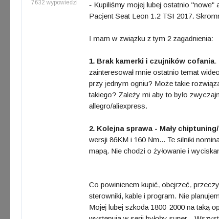
7632 wypowiedzi
- Kupiliśmy mojej lubej ostatnio "nowe" 
Pacjent Seat Leon 1.2 TSI 2017. Skrom
I mam w związku z tym 2 zagadnienia:
1. Brak kamerki i czujników cofania
.
zainteresował mnie ostatnio temat wideo
przy jednym ogniu? Może takie rozwiąza
takiego? Zależy mi aby to było zwyczajnie
allegro/aliexpress.
2. Kolejna sprawa - Mały chiptunin
wersji 86KM i 160 Nm... Te silniki nomi
mapą. Nie chodzi o żyłowanie i wyciska
Co powinienem kupić, obejrzeć, przeczyt
sterowniki, kable i program. Nie planuj
Mojej lubej szkoda 1800-2000 na taką ope
występują w serii byłoby super... Wszyst