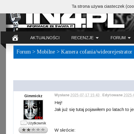
Ta strona używa ciasteczek (cook
AKTUALNOŚCI
RECENZJE
FORUM
Forum
>
Mobilne
> Kamera cofania/wideorejestrator
Wysłane
2025-07-17 15:43
,
Edytowane
2025-
Gimmickz
Hej!
Jak już się tutaj pojawiłem po latach to
Użytkownik
W skrócie: