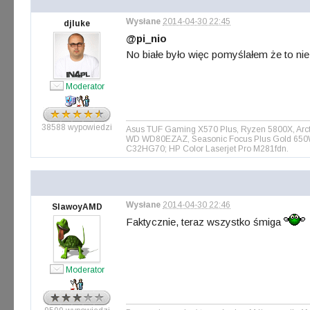
Wysłane
2014-04-30 22:45
djluke
@pi_nio
No białe było więc pomyślałem że to ni
Moderator
38588 wypowiedzi
Asus TUF Gaming X570 Plus, Ryzen 5800X, Arct
WD WD80EZAZ, Seasonic Focus Plus Gold 650W, 
C32HG70; HP Color Laserjet Pro M281fdn.
Wysłane
2014-04-30 22:46
SlawoyAMD
Faktycznie, teraz wszystko śmiga
Moderator