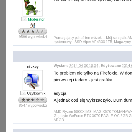
Moderator
9599 wypowiedzi
Pomagający pchać ten wózek ... Mój sprzęcik: 
systemowy - SSD Viper VP4300 1TB, Magazyny: 
Wysłane
2014-04-30 18:34
,
Edytowane
2014-
nickey
To problem nie tylko na Firefoxie. W d
pierwszej i tadam - jest grafika.
edycja
Użytkownik
A jednak coś się wykrzaczyło. Dum du
8547 wypowiedzi
AMD Ryzen 5800X |MSI MAG X570 TOMAHAWK WIF
Gigabyte GeForce RTX 3070 EAGLE OC 8GB GD
ARGB