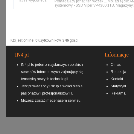
9599 wypowiedzi
Pomagający pchać ten wózek ... Mój sprzęcik: 
systemowy - SSD Viper VP4300 1TB, Magazyny: 
Kto jest online:
0
użytkowników,
346
gości
IN4.pl
Informacje
IN4.pl to jeden z najstarszych polskich
O nas
serwisów internetowych zajmujący się
Redakcja
tematyką nowych technologii.
Kontakt
Jest prowadzony i skupia wokół siebie
Statystyki
pasjonatów i profesjonalistów IT.
Reklama
Możesz zostać
mecenasem
serwisu.