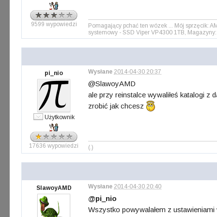
9599 wypowiedzi
Pomagający pchać ten wózek ... Mój sprzęcik: 
systemowy - SSD Viper VP4300 1TB, Magazyny: 
Wysłane
2014-04-30 20:37
pi_nio
@SlawoyAMD
ale przy reinstalce wywaliłeś katalogi z
zrobić jak chcesz
Użytkownik
17636 wypowiedzi
(.)
Wysłane
2014-04-30 20:40
SlawoyAMD
@pi_nio
Wszystko powywalałem z ustawieniami wł