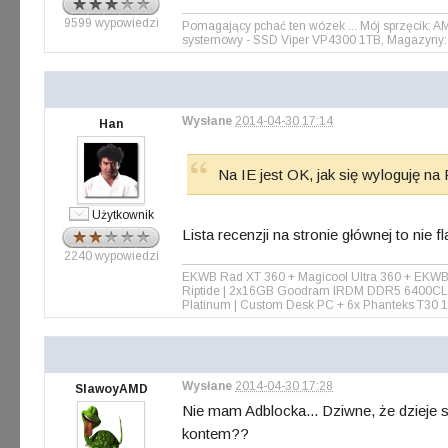
9599 wypowiedzi
Pomagający pchać ten wózek ... Mój sprzęcik: 
systemowy - SSD Viper VP4300 1TB, Magazyny: 
Wysłane
2014-04-30 17:14
Han
Na IE jest OK, jak się wyloguję na 
Użytkownik
Lista recenzji na stronie głównej to nie 
2240 wypowiedzi
EKWB Rad XT 360 + Magicool Ultra 360 + EKWB
Riptide | 2x16GB Goodram IRDM DDR5 6400CL3
Platinum | Custom Desk PC + 6x Phanteks T3
Wysłane
2014-04-30 17:28
SlawoyAMD
Nie mam Adblocka... Dziwne, że dzieje 
kontem??