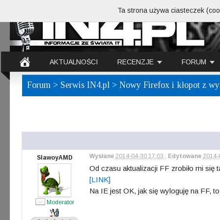
Ta strona używa ciasteczek (cook
AKTUALNOŚCI
RECENZJE
FORUM
Forum
>
Serwis IN4.pl
> Nowy Firefox i kłopot z wyś
Wysłane
2014-04-30 17:03
,
Edytowane
2014-
SlawoyAMD
Od czasu aktualizacji FF zrobiło mi się 
[LINK]
Na IE jest OK, jak się wyloguję na FF, to
Moderator