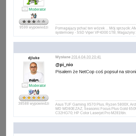
Moderator
9599 wypowiedzi
Pomagający pchać ten wózek ... Mój sprzęcik: 
systemowy - SSD Viper VP4300 1TB, Magazyny: 
Wysłane
2014-04-30 20:41
djluke
@pi_nio
Pisałem że NetCop coś popsuł na stron
Moderator
38588 wypowiedzi
Asus TUF Gaming X570 Plus, Ryzen 5800X, Arct
WD WD80EZAZ, Seasonic Focus Plus Gold 650W, 
C32HG70; HP Color Laserjet Pro M281fdn.