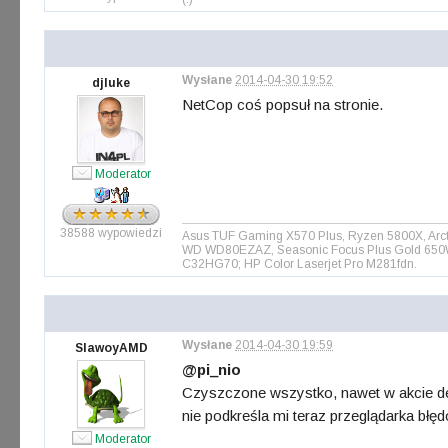
Wysłane
2014-04-30 19:52
djluke
NetCop coś popsuł na stronie.
Moderator
38588 wypowiedzi
Asus TUF Gaming X570 Plus, Ryzen 5800X, Arct
WD WD80EZAZ, Seasonic Focus Plus Gold 650W, 
C32HG70; HP Color Laserjet Pro M281fdn.
Wysłane
2014-04-30 19:59
SlawoyAMD
@pi_nio
Czyszczone wszystko, nawet w akcie des
nie podkreśla mi teraz przeglądarka błę
Moderator