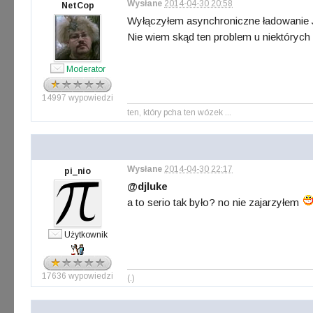
Wysłane
2014-04-30 20:58
NetCop
Wyłączyłem asynchroniczne ładowanie J
Nie wiem skąd ten problem u niektórych
Moderator
14997 wypowiedzi
ten, który pcha ten wózek ...
Wysłane
2014-04-30 22:17
pi_nio
@djluke
a to serio tak było? no nie zajarzyłem
Użytkownik
17636 wypowiedzi
(.)