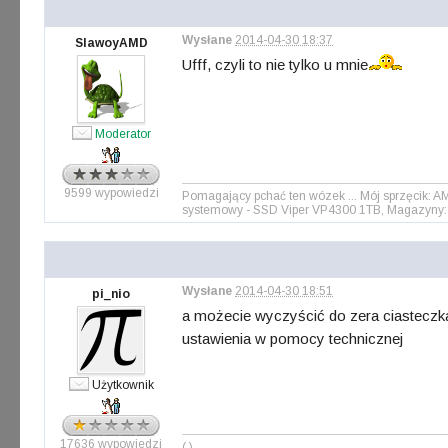
Wysłane
2014-04-30 18:37
SlawoyAMD
Ufff, czyli to nie tylko u mnie
Moderator
9599 wypowiedzi
Pomagający pchać ten wózek ... Mój sprzęcik: 
systemowy - SSD Viper VP4300 1TB, Magazyny: 
Wysłane
2014-04-30 18:51
pi_nio
a możecie wyczyścić do zera ciasteczka
ustawienia w pomocy technicznej
Użytkownik
17636 wypowiedzi
(.)