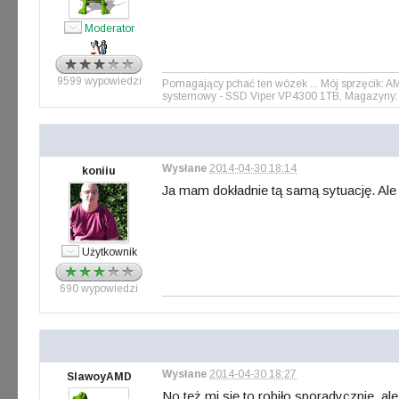
Moderator
9599 wypowiedzi
Pomagający pchać ten wózek ... Mój sprzęcik: 
systemowy - SSD Viper VP4300 1TB, Magazyny: 
Wysłane
2014-04-30 18:14
koniiu
Ja mam dokładnie tą samą sytuację. Ale 
Użytkownik
690 wypowiedzi
Wysłane
2014-04-30 18:27
SlawoyAMD
No też mi się to robiło sporadycznie, ale