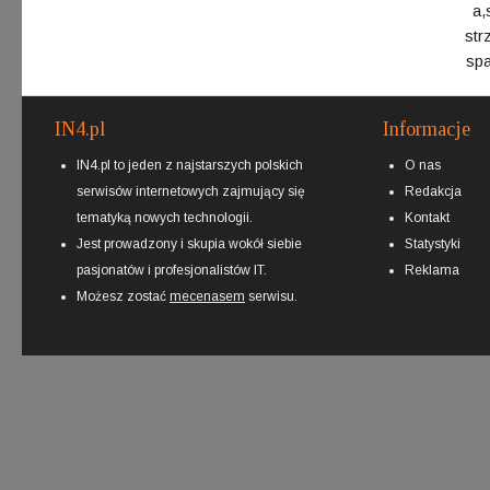
a,s
str
spa
IN4.pl
Informacje
IN4.pl to jeden z najstarszych polskich
O nas
serwisów internetowych zajmujący się
Redakcja
tematyką nowych technologii.
Kontakt
Jest prowadzony i skupia wokół siebie
Statystyki
pasjonatów i profesjonalistów IT.
Reklama
Możesz zostać
mecenasem
serwisu.