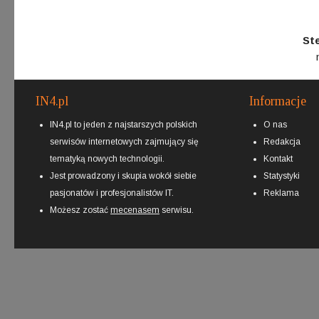
St
IN4.pl
Informacje
IN4.pl to jeden z najstarszych polskich
O nas
serwisów internetowych zajmujący się
Redakcja
tematyką nowych technologii.
Kontakt
Jest prowadzony i skupia wokół siebie
Statystyki
pasjonatów i profesjonalistów IT.
Reklama
Możesz zostać
mecenasem
serwisu.