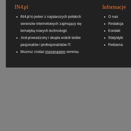
IN4.pl
Informacje
IN4.pl to jeden z najstarszych polskich
O nas
serwisów internetowych zajmujący się
Redakcja
tematyką nowych technologii.
Kontakt
Jest prowadzony i skupia wokół siebie
Statystyki
pasjonatów i profesjonalistów IT.
Reklama
Możesz zostać
mecenasem
serwisu.