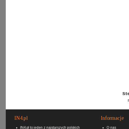
St
IN4.pl
Informacje
IN4.pl to jeden z najstarszych polskich
O nas