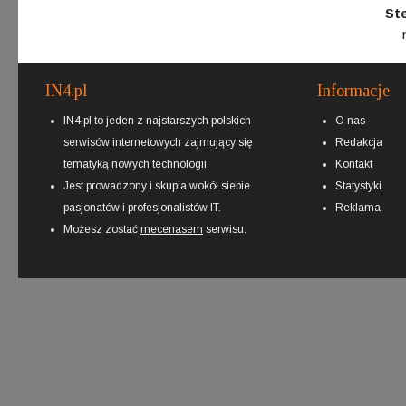
St
IN4.pl
Informacje
IN4.pl to jeden z najstarszych polskich
O nas
serwisów internetowych zajmujący się
Redakcja
tematyką nowych technologii.
Kontakt
Jest prowadzony i skupia wokół siebie
Statystyki
pasjonatów i profesjonalistów IT.
Reklama
Możesz zostać
mecenasem
serwisu.