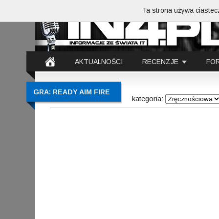
Ta strona używa ciastecz
AKTUALNOŚCI
RECENZJE
FO
GRA: READY AIM FIRE
kategoria: