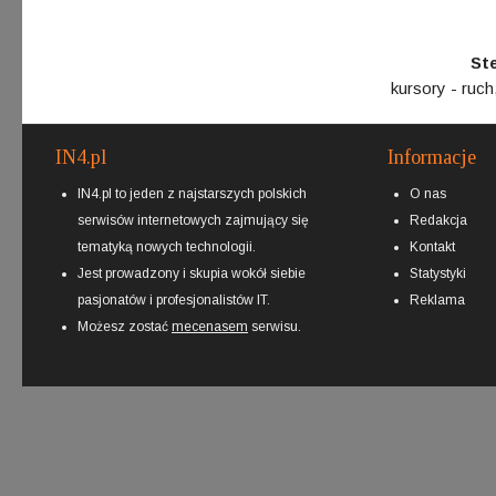
St
kursory - ruch,
IN4.pl
Informacje
IN4.pl to jeden z najstarszych polskich
O nas
serwisów internetowych zajmujący się
Redakcja
tematyką nowych technologii.
Kontakt
Jest prowadzony i skupia wokół siebie
Statystyki
pasjonatów i profesjonalistów IT.
Reklama
Możesz zostać
mecenasem
serwisu.