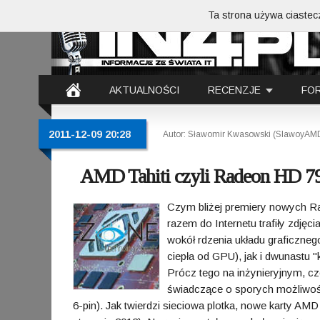
Ta strona używa ciastecz
AKTUALNOŚCI
RECENZJE
FO
2011-12-09 20:28
Autor: Sławomir Kwasowski (SlawoyAM
AMD Tahiti czyli Radeon HD 790
Czym bliżej premiery nowych Ra
razem do Internetu trafiły zdję
wokół rdzenia układu graficzne
ciepła od GPU), jak i dwunastu
Prócz tego na inżynieryjnym, 
świadczące o sporych możliwości
6-pin). Jak twierdzi sieciowa plotka, nowe karty 