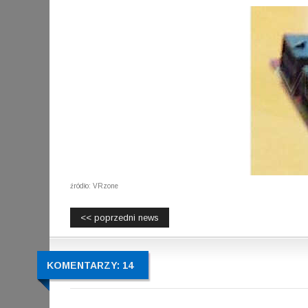
źródło: VRzone
<< poprzedni news
KOMENTARZY: 14