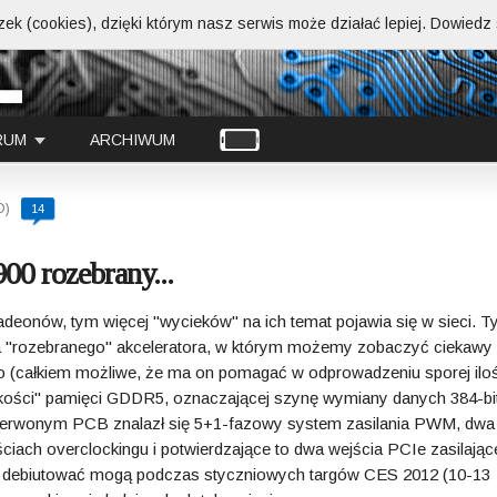
ek (cookies), dzięki którym nasz serwis może działać lepiej.
Dowiedz s
RUM
ARCHIWUM
D)
14
0 rozebrany...
deonów, tym więcej "wycieków" na ich temat pojawia się w sieci. 
cia "rozebranego" akceleratora, w którym możemy zobaczyć ciekawy 
go (całkiem możliwe, że ma on pomagać w odprowadzeniu sporej ilo
 "kości" pamięci GDDR5, oznaczającej szynę wymiany danych 384-bi
czerwonym PCB znalazł się 5+1-fazowy system zasilania PWM, dwa
ach overclockingu i potwierdzające to dwa wejścia PCIe zasilające
AMD debiutować mogą podczas styczniowych targów CES 2012 (10-13