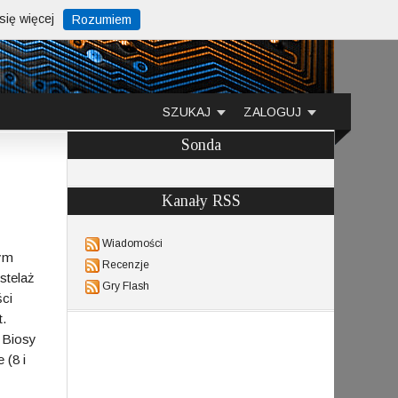
ię więcej
Rozumiem
SZUKAJ
ZALOGUJ
Sonda
Kanały RSS
Wiadomości
Tym
Recenzje
stelaż
Gry Flash
ści
t.
 Biosy
 (8 i