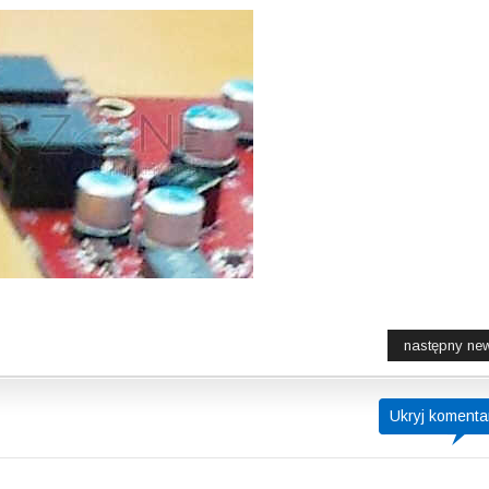
następny ne
Ukryj komenta