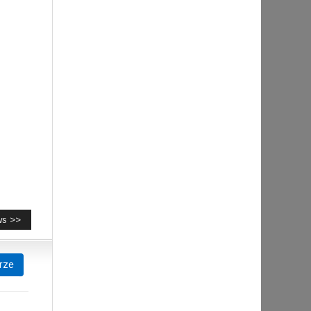
ws >>
rze