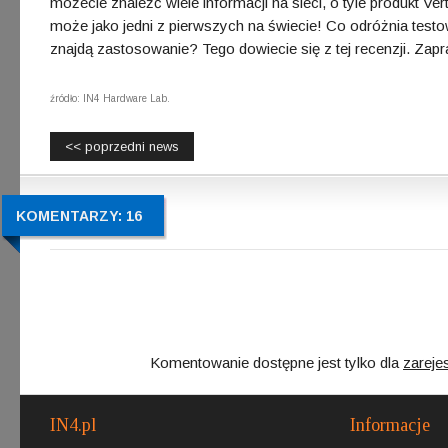
możecie znaleźć wiele informacji na sieci, o tyle produkt V
może jako jedni z pierwszych na świecie! Co odróżnia tes
znajdą zastosowanie? Tego dowiecie się z tej recenzji. Za
źródło: IN4 Hardware Lab.
<< poprzedni news
KOMENTARZY: 16
Komentowanie dostępne jest tylko dla
zareje
IN4.pl
Informacje