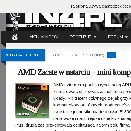
Ta strona używa ciasteczek (cook
AKTUALNOŚCI
RECENZJE
FORUM
2011-12-10 10:53
Autor: Łukasz Wieczorek (djluke)
16
AMD Zacate w natarciu – mini kompu
AMD szturmem podbija rynek serią APU 
zintegrowanych rozwiązaniach tego produ
układy. Nic zatem dziwnego że jak grzy
komputerków od różnych producentów, któ
dwie takie jednostki oparte o układ E-35
najnowsze i najmniejsze dziecko znan
Plus, drugą zaś przygotowała debiutująca na tym polu firm