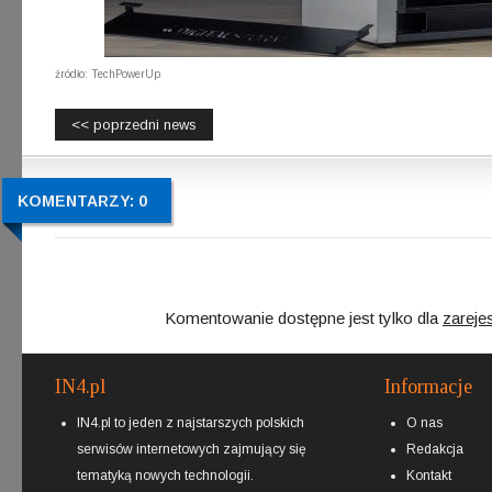
źródło: TechPowerUp
<< poprzedni news
KOMENTARZY: 0
Komentowanie dostępne jest tylko dla
zareje
IN4.pl
Informacje
IN4.pl to jeden z najstarszych polskich
O nas
serwisów internetowych zajmujący się
Redakcja
tematyką nowych technologii.
Kontakt