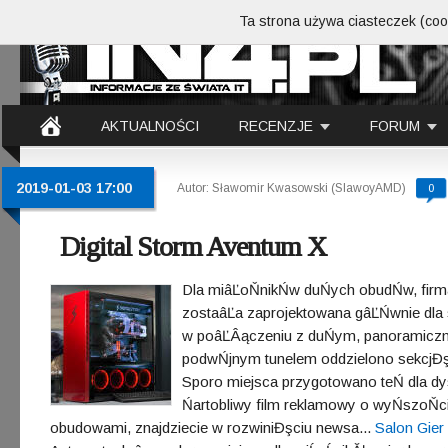
Ta strona używa ciasteczek (cook
AKTUALNOŚCI
RECENZJE
FORUM
2019-01-03 17:00
Autor: Sławomir Kwasowski (SlawoyAMD)
0
Digital Storm Aventum X
Dla miâĽoŇnikŃw duŃych obudŃw, fir
zostaâĽa zaprojektowana gâĽŃwnie dla
w poâĽÂączeniu z duŃym, panoramic
podwŃjnym tunelem oddzielono sekcjĐş
Sporo miejsca przygotowano teŃ dla dys
Ńartobliwy film reklamowy o wyŃszoŇ
obudowami, znajdziecie w rozwiniĐşciu newsa...
Salon Gier