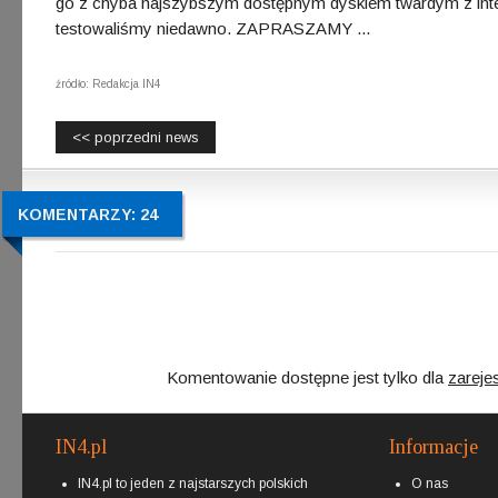
go z chyba najszybszym dostępnym dyskiem twardym z inte
testowaliśmy niedawno. ZAPRASZAMY ...
źródło: Redakcja IN4
<< poprzedni news
KOMENTARZY: 24
Komentowanie dostępne jest tylko dla
zareje
IN4.pl
Informacje
IN4.pl to jeden z najstarszych polskich
O nas