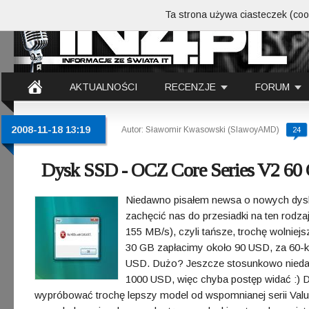
Ta strona używa ciasteczek (cook
AKTUALNOŚCI
RECENZJE
FORUM
2008-11-18 13:19
Autor: Sławomir Kwasowski (SlawoyAMD)
24
Dysk SSD - OCZ Core Series V2 60
Niedawno pisałem newsa o nowych dyskac
zachęcić nas do przesiadki na ten rodzaj
155 MB/s), czyli tańsze, trochę wolniejs
30 GB zapłacimy około 90 USD, za 60-kę
USD. Dużo? Jeszcze stosunkowo niedaw
1000 USD, więc chyba postęp widać :) 
wypróbować trochę lepszy model od wspomnianej serii Valu