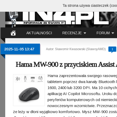
Ta strona używa ciasteczek (cook
AKTUALNOŚCI
RECENZJE
FORUM
2025-11-05 13:47
Autor: Sławomir Kwasowski (SlawoyAMD)
1
Hama MW-900 z przyciskiem Assist 
Hama zaprezentowała swojego rasowego 
tabletem poprzez dwa kanały Bluetooth 
1600, 2400 lub 3200 DPI. Ma 10 cichyc
aplikację AI Copilot Microsoftu. Uroku
peryferiów komputerowych od niemiecki
nowoczesnym wzornictwie. Przeznaczona
że leży w dłoni wyjątkowo komfortowo. Mysz MW-900 został 