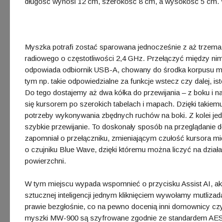
długość wynosi 12 cm, szerokość 8 cm, a wysokość 5 cm. Wa
Myszka potrafi zostać sparowana jednocześnie z aż trzema 
radiowego o częstotliwości 2,4 GHz. Przełączyć między ni
odpowiada odbiornik USB-A, chowany do środka korpusu mys
tym np. takie odpowiedzialne za funkcje wstecz czy dalej, is
Do tego dostajemy aż dwa kółka do przewijania – z boku i 
się kursorem po szerokich tabelach i mapach. Dzięki takiemu
potrzeby wykonywania zbędnych ruchów na boki. Z kolei jed
szybkie przewijanie. To doskonały sposób na przeglądanie 
zapomniał o przełączniku, zmieniającym czułość kursora mi
o czujniku Blue Wave, dzięki któremu można liczyć na działa
powierzchni.
W tym miejscu wypada wspomnieć o przycisku Assist AI, akt
sztucznej inteligencji jednym kliknięciem wywołamy mutliza
prawie bezgłośnie, co na pewno docenią inni domownicy cz
myszki MW-900 są szyfrowane zgodnie ze standardem AES-