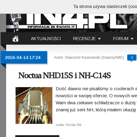
Ta strona używa ciasteczek (cook
AKTUALNOŚCI
RECENZJE
FORUM
2016-04-14 17:24
Autor: Sławomir Kwasowski (SlawoyAMD)
3
Noctua NHD15S i NH-C14S
Dość dawno nie pisaliśmy o coolerach au
nowości w swojej ofercie. O nowych wen
Wam dwa ciekawe schładzacze o dużej 
znanej już serii NH, którą miałem okazj
źródło: Klinika IN4