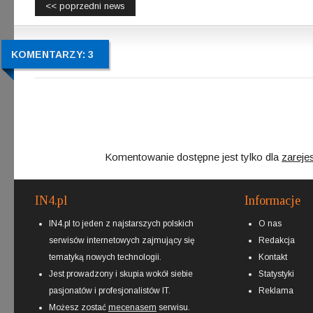
<< poprzedni news
KOMENTARZY: 3
Komentowanie dostępne jest tylko dla
zareje
IN4.pl
Informacje
IN4.pl to jeden z najstarszych polskich
O nas
serwisów internetowych zajmujący się
Redakcja
tematyką nowych technologii.
Kontakt
Jest prowadzony i skupia wokół siebie
Statystyki
pasjonatów i profesjonalistów IT.
Reklama
Możesz zostać
mecenasem
serwisu.