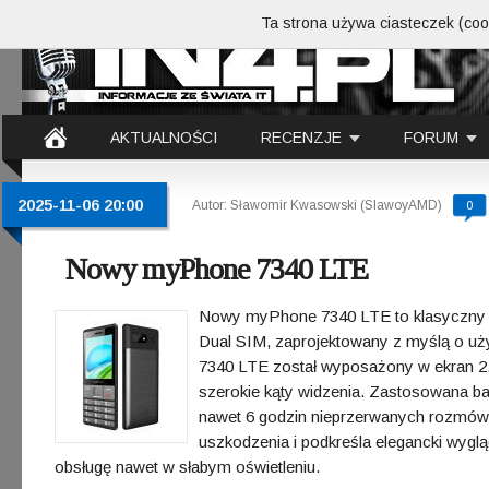
Ta strona używa ciasteczek (cook
AKTUALNOŚCI
RECENZJE
FORUM
2025-11-06 20:00
Autor: Sławomir Kwasowski (SlawoyAMD)
0
Nowy myPhone 7340 LTE
Nowy myPhone 7340 LTE to klasyczny t
Dual SIM, zaprojektowany z myślą o u
7340 LTE został wyposażony w ekran 2.
szerokie kąty widzenia. Zastosowana ba
nawet 6 godzin nieprzerwanych rozmów
uszkodzenia i podkreśla elegancki wyglą
obsługę nawet w słabym oświetleniu.