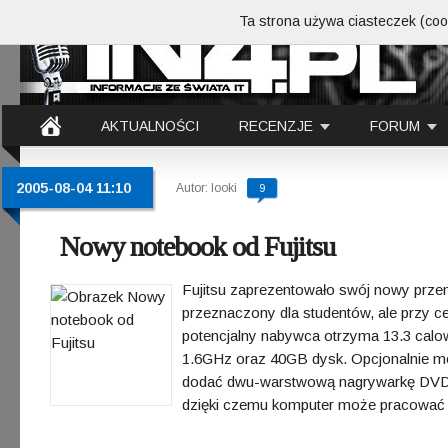
Ta strona używa ciasteczek (cook
AKTUALNOŚCI
RECENZJE
FORUM
2005-08-04 11:10
Autor: looki
9
Nowy notebook od Fujitsu
Fujitsu zaprezentowało swój nowy prze
przeznaczony dla studentów, ale przy c
potencjalny nabywca otrzyma 13.3 calo
1.6GHz oraz 40GB dysk. Opcjonalnie 
dodać dwu-warstwową nagrywarkę DVD.
dzięki czemu komputer może pracować aż