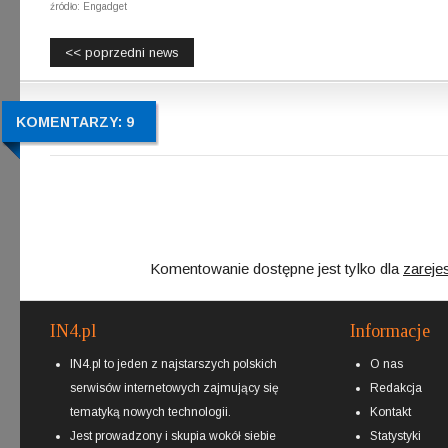
źródło: Engadget
<< poprzedni news
KOMENTARZY: 9
Komentowanie dostępne jest tylko dla
zareje
IN4.pl
Informacje
IN4.pl to jeden z najstarszych polskich
O nas
serwisów internetowych zajmujący się
Redakcja
tematyką nowych technologii.
Kontakt
Jest prowadzony i skupia wokół siebie
Statystyki