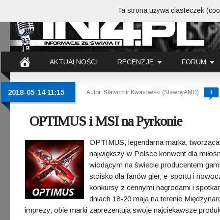
Ta strona używa ciasteczek (cook
AKTUALNOŚCI
RECENZJE
FORUM
2018-05-14 11:15
Autor: Sławomir Kwasowski (SlawoyAMD)
1
OPTIMUS i MSI na Pyrkonie
OPTIMUS, legendarna marka, tworząca w
największy w Polsce konwent dla miłośn
wiodącym na świecie producentem gam
stoisko dla fanów gier, e-sportu i nowoc
konkursy z cennymi nagrodami i spotkan
dniach 18-20 maja na terenie Międzyna
imprezy, obie marki zaprezentują swoje najciekawsze produk