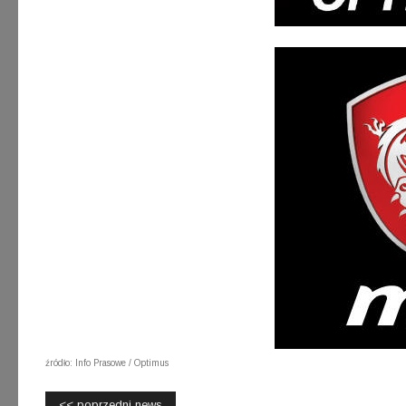
źródło: Info Prasowe / Optimus
<< poprzedni news