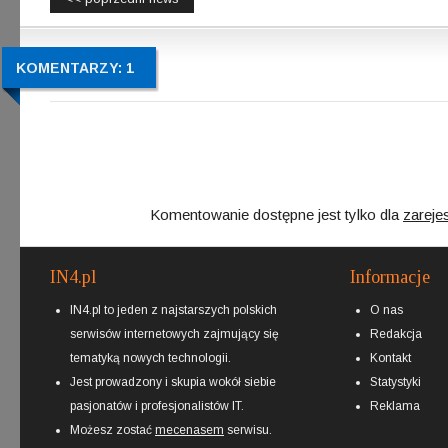
KOMENTARZY: 1
Komentowanie dostępne jest tylko dla
zareje
IN4.pl
Informacje
IN4.pl to jeden z najstarszych polskich
O nas
serwisów internetowych zajmujący się
Redakcja
tematyką nowych technologii.
Kontakt
Jest prowadzony i skupia wokół siebie
Statystyki
pasjonatów i profesjonalistów IT.
Reklama
Możesz zostać
mecenasem
serwisu.