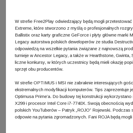
W strefie Free2Play odwiedzający będą mogli przetestowa
Extreme, które stworzono z myślą o profesjonalnych rozgr
Ballistix oraz karty graficzne GeForce i płyty główne mark
Legacy autorstwa polskich deweloperów ze studia Destruct
odpowiedzą na wszelkie pytania związane z najnowszą produ
turnieje w Ancestor Legacy, a także w Hearthstone, Gwinta,
liczne konkursy, w których uczestnicy będą mieli okazję pop
sprzęt obu producentów.
W strefie OPTIMUS i MSI nie zabraknie interesujących gości
ekstremalnych modyfikacji komputerów. Tips zaprezentuje j
Optimusa Prime’a. Do budowy tej konstrukcji wykorzystano
X299 i procesor Intel Core i7-7740X. Swoją obecnością wyd
polskich YouTuberów – Patryk „ROJO” Rojewski. Podczas sp
odpowie na pytania zgromadzonych. Fani ROJA będą mogli z