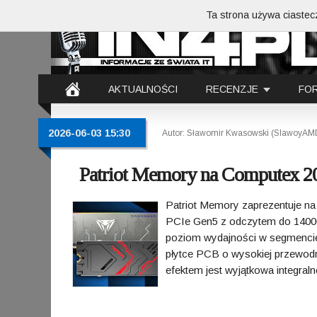
Ta strona używa ciastecz
AKTUALNOŚCI
RECENZJE
FO
2026-06-03 15:30
Autor: Sławomir Kwasowski (SlawoyAM
Patriot Memory na Computex 2
Patriot Memory zaprezentuje n
PCIe Gen5 z odczytem do 14000
poziom wydajności w segmencie
płytce PCB o wysokiej przewodno
efektem jest wyjątkowa integral