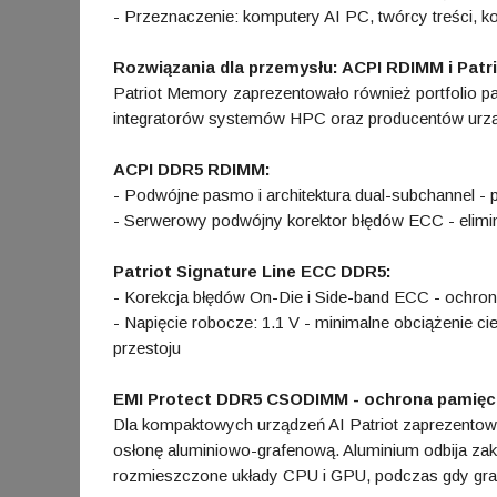
- Przeznaczenie: komputery AI PC, twórcy treści, 
Rozwiązania dla przemysłu: ACPI RDIMM i Patr
Patriot Memory zaprezentowało również portfolio p
integratorów systemów HPC oraz producentów urz
ACPI DDR5 RDIMM:
- Podwójne pasmo i architektura dual-subchannel 
- Serwerowy podwójny korektor błędów ECC - elimin
Patriot Signature Line ECC DDR5:
- Korekcja błędów On-Die i Side-band ECC - ochro
- Napięcie robocze: 1.1 V - minimalne obciążenie
przestoju
EMI Protect DDR5 CSODIMM - ochrona pamięci
Dla kompaktowych urządzeń AI Patriot zaprezen
osłonę aluminiowo-grafenową. Aluminium odbija zak
rozmieszczone układy CPU i GPU, podczas gdy graf