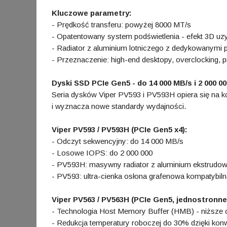
Kluczowe parametry:
- Prędkość transferu: powyżej 8000 MT/s
- Opatentowany system podświetlenia - efekt 3D 
- Radiator z aluminium lotniczego z dedykowanymi 
- Przeznaczenie: high-end desktopy, overclocking, p
Dyski SSD PCIe Gen5 - do 14 000 MB/s i 2 000 00
Seria dysków Viper PV593 i PV593H opiera się na
i wyznacza nowe standardy wydajności.
Viper PV593 / PV593H (PCIe Gen5 x4):
- Odczyt sekwencyjny: do 14 000 MB/s
- Losowe IOPS: do 2 000 000
- PV593H: masywny radiator z aluminium ekstrudowan
- PV593: ultra-cienka osłona grafenowa kompatybiln
Viper PV563 / PV563H (PCIe Gen5, jednostronne
- Technologia Host Memory Buffer (HMB) - niższe op
- Redukcja temperatury roboczej do 30% dzięki ko