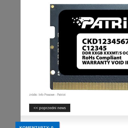
źródło: Info Prasowe - Patriot
<< poprzedni news
KOMENTARZY: 0