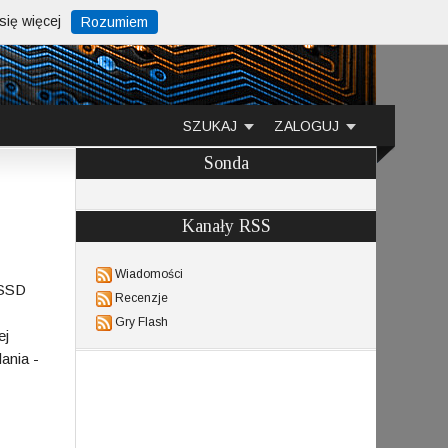
ię więcej
Rozumiem
SZUKAJ
ZALOGUJ
Sonda
Kanały RSS
Wiadomości
 SSD
Recenzje
Gry Flash
ej
ania -