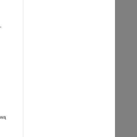
,
ową