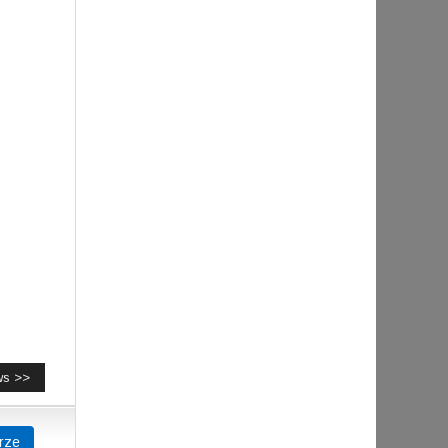
ws >>
rze