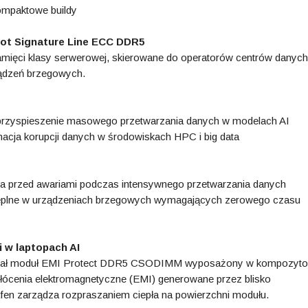
kompaktowe buildy
iot Signature Line ECC DDR5
amięci klasy serwerowej, skierowane do operatorów centrów danych
ądzeń brzegowych.
- przyspieszenie masowego przetwarzania danych w modelach AI
acja korupcji danych w środowiskach HPC i big data
na przed awariami podczas intensywnego przetwarzania danych
 cieplne w urządzeniach brzegowych wymagających zerowego czasu
 w laptopach AI
tował moduł EMI Protect DDR5 CSODIMM wyposażony w kompozyt
łócenia elektromagnetyczne (EMI) generowane przez blisko
en zarządza rozpraszaniem ciepła na powierzchni modułu.