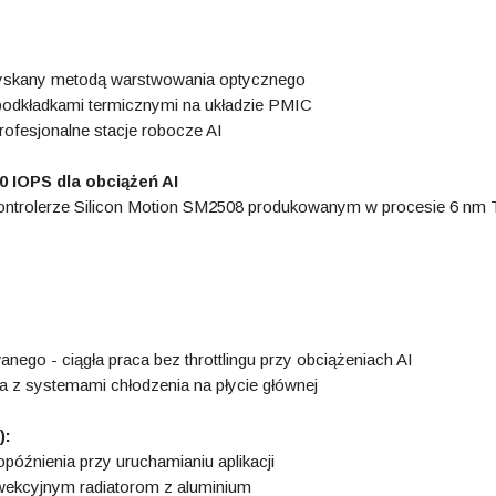
uzyskany metodą warstwowania optycznego
podkładkami termicznymi na układzie PMIC
rofesjonalne stacje robocze AI
0 IOPS dla obciążeń AI
 kontrolerze Silicon Motion SM2508 produkowanym w procesie 6 n
ego - ciągła praca bez throttlingu przy obciążeniach AI
a z systemami chłodzenia na płycie głównej
):
óźnienia przy uruchamianiu aplikacji
nwekcyjnym radiatorom z aluminium