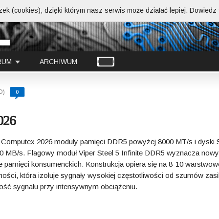
ek (cookies), dzięki którym nasz serwis może działać lepiej.
Dowiedz s
RUM
ARCHIWUM
D)
0
026
a Computex 2026 moduły pamięci DDR5 powyżej 8000 MT/s i dyski
 MB/s. Flagowy moduł Viper Steel 5 Infinite DDR5 wyznacza nowy
 pamięci konsumenckich. Konstrukcja opiera się na 8-10 warstwow
ści, która izoluje sygnały wysokiej częstotliwości od szumów zasil
ność sygnału przy intensywnym obciążeniu.