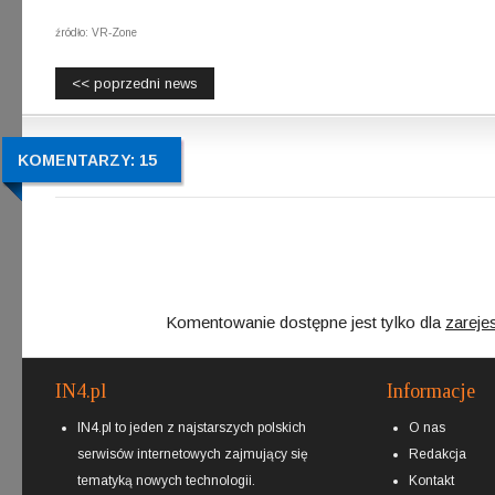
źródło: VR-Zone
<< poprzedni news
KOMENTARZY: 15
Komentowanie dostępne jest tylko dla
zareje
IN4.pl
Informacje
IN4.pl to jeden z najstarszych polskich
O nas
serwisów internetowych zajmujący się
Redakcja
tematyką nowych technologii.
Kontakt