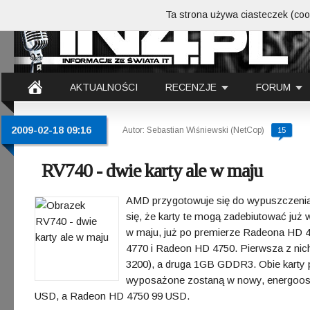
Ta strona używa ciasteczek (cook
AKTUALNOŚCI
RECENZJE
FORUM
2009-02-18 09:16
Autor: Sebastian Wiśniewski (NetCop)
15
RV740 - dwie karty ale w maju
AMD przygotowuje się do wypuszczenia
się, że karty te mogą zadebiutować już w
w maju, już po premierze Radeona HD 
4770 i Radeon HD 4750. Pierwsza z n
3200), a druga 1GB GDDR3. Obie karty
wyposażone zostaną w nowy, energoos
USD, a Radeon HD 4750 99 USD.