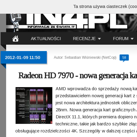
Ta strona używa ciasteczek (cook
AKTUALNOŚCI
RECENZJE
FORUM
2012-01-09 11:50
Autor: Sebastian Wiśniewski (NetCop)
58
Radeon HD 7970 - nowa generacja k
AMD wprowadza do sprzedaży nową kar
przedstawicielem nowej generacji kart z 
jest nowa architektura jednostek oblic
28nm. Nowa generacja kart graficznych
DirectX 11.1, których premiera dopiero
techniczne, takie jak bardzo szybkie z
obsługujące rozdzielczości 4K. Szczegóły w dalszej części a