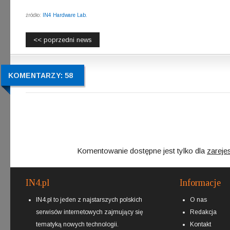
źródło:
IN4 Hardware Lab.
<< poprzedni news
KOMENTARZY: 58
Komentowanie dostępne jest tylko dla
zareje
IN4.pl
Informacje
IN4.pl to jeden z najstarszych polskich
O nas
serwisów internetowych zajmujący się
Redakcja
tematyką nowych technologii.
Kontakt