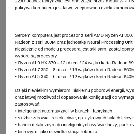
2230. Jednak fabrycznie jest ono zajęte przez moduł Wi-Fi 6
pokrywa komputera jest łatwo zdejmowana dzięki zamocow
Sercem komputera jest procesor z serii AMD Ryzen AI 300. 
Radeon z serii 800M oraz jednostkę Neural Processing Unit 
niezależnie od modelu procesora jest taki sam, został op
wyboru są procesory:
• Ryzen AI 9 HX 370 – 12 rdzeni / 24 wątki i karta Radeon 8
• Ryzen AI 7 350 – 8 rdzeni / 16 wątków i karta Radeon 860
• Ryzen AI 5 340 – 6 rdzeni / 12 wątków i karta Radeon 840
Dzięki niewielkim wymiarom, niskiemu poborowi energii, wy
oraz łatwej możliwości dopasowania konfiguracji do wymag
zastosowań:
• inteligentnej automatyzacji w biurach i fabrykach;
• służbie zdrowia i szkolnictwie, np. cyfrowych salach lekcy
• handlu detalicznym do inteligentnych wyświetlaczy, punktów
• biurowym, jako niewielka stacja robocza;