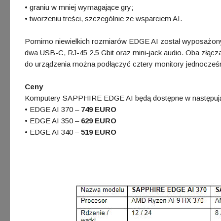
• graniu w mniej wymagające gry;
• tworzeniu treści, szczególnie ze wsparciem AI.
Pomimo niewielkich rozmiarów EDGE AI został wyposażony
dwa USB-C, RJ-45 2.5 Gbit oraz mini-jack audio. Oba złącz
do urządzenia można podłączyć cztery monitory jednocześn
Ceny
Komputery SAPPHIRE EDGE AI będą dostępne w następują
• EDGE AI 370 –
749 EURO
• EDGE AI 350 –
629 EURO
• EDGE AI 340 –
519 EURO