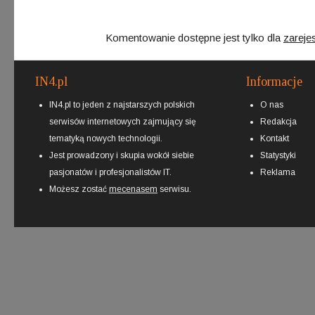
Komentowanie dostępne jest tylko dla
zareje
IN4.pl
Informacje
IN4.pl to jeden z najstarszych polskich
O nas
serwisów internetowych zajmujący się
Redakcja
tematyką nowych technologii.
Kontakt
Jest prowadzony i skupia wokół siebie
Statystyki
pasjonatów i profesjonalistów IT.
Reklama
Możesz zostać
mecenasem
serwisu.