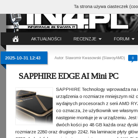
Ta strona używa ciasteczek (cook
AKTUALNOŚCI
RECENZJE
FORUM
2025-10-31 12:43
Autor: Sławomir Kwasowski (SlawoyAMD)
0
SAPPHIRE EDGE AI Mini PC
SAPPHIRE Technology wprowadza na ry
urządzenia o rozmiarze mniejszym niż cz
wydajnych procesorach z serii AMD R
co oznacza, że użytkownik we własnym 
następnie montuje je w urządzeniu. J
dwóch kości po 48 GB każda oraz dysk
rozmiarze 2280 oraz drugiego 2242. Na laminacie płyty główn