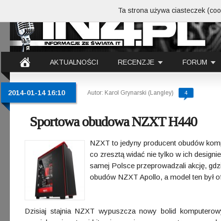
Ta strona używa ciasteczek (cook
AKTUALNOŚCI
RECENZJE
FORUM
2014-01-14 16:10
Autor: Karol Grynarski (Langley)
4
Sportowa obudowa NZXT H440
NZXT to jedyny producent obudów komp
co zresztą widać nie tylko w ich designi
samej Polsce przeprowadzali akcję, gdz
obudów NZXT Apollo, a model ten był o
Dzisiaj stajnia NZXT wypuszcza nowy bolid komputero