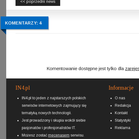
<< poprzedni news
KOMENTARZY: 4
Komentowanie dostępne jest tylko dla
zareje
IN4.pl
Informacje
IN4.pl to jeden z najstarszych polskich
O nas
serwisów internetowych zajmujący się
Redakcja
tematyką nowych technologii.
Kontakt
Jest prowadzony i skupia wokół siebie
Statystyki
pasjonatów i profesjonalistów IT.
Reklama
Możesz zostać
mecenasem
serwisu.