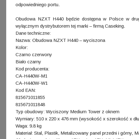
odpowiedniego portu.
Obudowa NZXT H440 będzie dostępna w Polsce w drugie
wyłącznym dystrybutorem tej marki – firmą Caseking.
Dane techniczne:
Nazwa: Obudowa NZXT H440 – wyciszona
Kolor:
Czarno czerwony
Biało czarny
Kod producenta:
CA-H440W-M1
CA-H440W-W1
Kod EAN:
815671011855
815671011848
Typ obudowy: Wyciszony Medium Tower z oknem
Wymiary: 510 x 220 x 476 mm (wysokość x szerokość x dł
Waga: 9.8 kg
Materiał: Stal, Plastik, Metalizowany panel przedni i górny, 