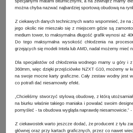
specjalnymi matami bitumicznymi, a na zewnątrz mamy ele
można chyba nazwać najbardziej sportową obudową na ryn
Z ciekawych danych technicznych warto wspomnieć, że na z
jego okolic nie mieszało się z miejscem gdzie są zamont
medium tower, to maksymalna długość grafik wynosi aż 40
Do tego maksymalna wysokość chłodzenia na procesor
grzejących się modeli Intela lub AMD, nadal możemy mieć n
Dla specjalistów od chłodzenia wodnego mamy u góry i z
360mm, więc dzięki przejściówke NZXT G10, możemy w komp
na swoje mocne karty graficzne. Cały zestaw wodny jest
co potrafi dać niesamowity efekt.
„Chcieliśmy stworzyć stylową obudowę, z którą utożsami
na biurku właśnie takiego maniaka i powalać swoim desig
pomyśleć - ta obudowa wygląda naprawdę niesamowicie.” - 
Z ciekawostek warto jeszcze dodać, że producent z tyłu z
głównej oraz przy kartach graficznych, przez co nawet w