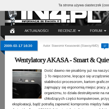
Ta strona używa ciasteczek (cook
AKTUALNOŚCI
RECENZJE
FORUM
2009-03-17 16:30
Autor: Sławomir Kwasowski (SlawoyAMD)
17
Wentylatory AKASA - Smart & Qui
Dość dawno nie pisaliśmy już na naszyc
:) To niepozorne, kręcące się urządzen
stabilności procesorom, kartom grafic
zajmujący się ergonomią miejsc pracy, j
organizmu, to działa destruktywnie na
chłodzących części komputerowe, przygo
eksploatacji, bądź potrafią zapewnić kompromis między ha