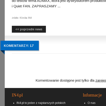
do testów firma ADMAX, która jest dystrybutorem produktów
i Quiet FAN. ZAPRASZAMY ...
źródło: Klinika IN4
<< poprzedni news
KOMENTARZY: 17
Komentowanie dostępne jest tylko dla
zareje
IN4.pl
Informacje
IN4.pl to jeden z najstarszych polskich
O nas