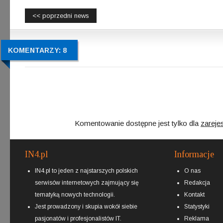
<< poprzedni news
KOMENTARZY: 8
Komentowanie dostępne jest tylko dla
zareje
IN4.pl
Informacje
IN4.pl to jeden z najstarszych polskich
O nas
serwisów internetowych zajmujący się
Redakcja
tematyką nowych technologii.
Kontakt
Jest prowadzony i skupia wokół siebie
Statystyki
pasjonatów i profesjonalistów IT.
Reklama