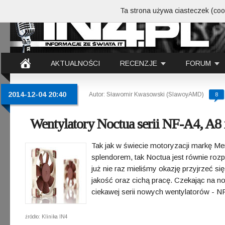
Ta strona używa ciasteczek (cook
AKTUALNOŚCI
RECENZJE
FORUM
2014-12-04 20:40
Autor: Sławomir Kwasowski (SlawoyAMD)
8
Wentylatory Noctua serii NF-A4, A8 
Tak jak w świecie motoryzacji markę Mer
splendorem, tak Noctua jest równie r
już nie raz mieliśmy okazję przyjrzeć s
jakość oraz cichą pracę. Czekając na no
ciekawej serii nowych wentylatorów - 
źródło: Klinika IN4