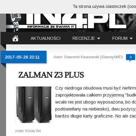
Ta strona używa ciasteczek (cook
AKTUALNOŚCI
RECENZJE
FORUM
2017-05-28 23:11
Autor: Sławomir Kwasowski (SlawoyAMD)
0
ZALMAN Z3 PLUS
Czy niedroga obudowa musi być niefirm
zaprojektowała całkiem przyjemną "bud
wcale nie jest ubogo wyposażona, bo dos
podświetlany na niebiesko), dwu pozycyj
bardzo długie karty graficzne. No ale za
źródło: Klinika IN4