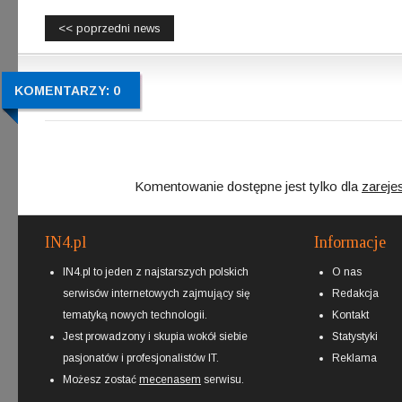
<< poprzedni news
KOMENTARZY: 0
Komentowanie dostępne jest tylko dla
zareje
IN4.pl
Informacje
IN4.pl to jeden z najstarszych polskich
O nas
serwisów internetowych zajmujący się
Redakcja
tematyką nowych technologii.
Kontakt
Jest prowadzony i skupia wokół siebie
Statystyki
pasjonatów i profesjonalistów IT.
Reklama
Możesz zostać
mecenasem
serwisu.