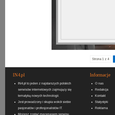
Strona 1 z 4
IN4.pl
Informacje
IN4.pl to jeden z najstarszych polskich
O nas
serwisów internetowych zajmujący się
Redakcja
tematyką nowych technologii.
Kontakt
Jest prowadzony i skupia wokół siebie
Statystyki
pasjonatów i profesjonalistów IT.
Reklama
Możesz zostać
mecenasem
serwisu.