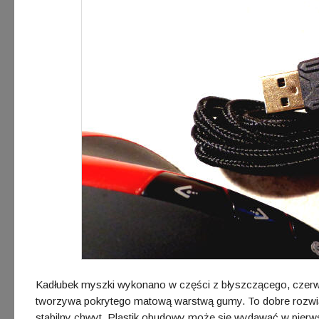
Kadłubek myszki wykonano w części z błyszczącego, czerwon
tworzywa pokrytego matową warstwą gumy. To dobre rozwią
stabilny chwyt. Plastik obudowy może się wydawać w pierws