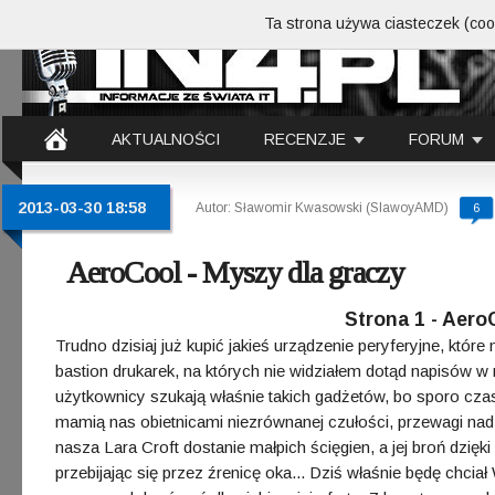
Ta strona używa ciasteczek (cook
AKTUALNOŚCI
RECENZJE
FORUM
2013-03-30 18:58
Autor: Sławomir Kwasowski (SlawoyAMD)
6
AeroCool - Myszy dla graczy
Strona 1 - Aero
Trudno dzisiaj już kupić jakieś urządzenie peryferyjne, któ
bastion drukarek, na których nie widziałem dotąd napisów w
użytkownicy szukają właśnie takich gadżetów, bo sporo czas
mamią nas obietnicami niezrównanej czułości, przewagi nad 
nasza Lara Croft dostanie małpich ścięgien, a jej broń dzię
przebijając się przez źrenicę oka... Dziś właśnie będę chci