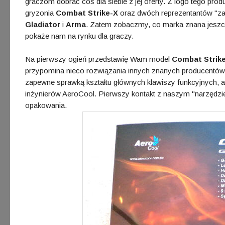
graczom dobrać coś dla siebie z jej oferty. Z logo tego pr
gryzonia
Combat Strike-X
oraz dwóch reprezentantów "zak
Gladiator
i
Arma
. Zatem zobaczmy, co marka znana jeszcz
pokaże nam na rynku dla graczy.
Na pierwszy ogień przedstawię Wam model
Combat Strik
przypomina nieco rozwiązania innych znanych producentów s
zapewne sprawką kształtu głównych klawiszy funkcyjnych, al
inżynierów AeroCool. Pierwszy kontakt z naszym "narzędzi
opakowania.