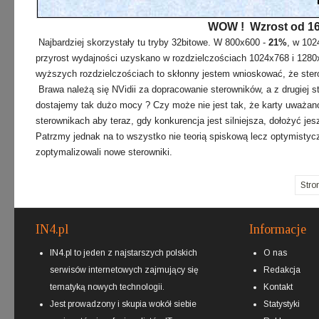
WOW ! Wzrost od 16 
Najbardziej skorzystały tu tryby 32bitowe. W 800x600 -
21%
, w 102
przyrost wydajności uzyskano w rozdzielczościach 1024x768 i 1280x
wyższych rozdzielczościach to skłonny jestem wnioskować, że sterow
Brawa należą się NVidii za dopracowanie sterowników, a z drugiej s
dostajemy tak dużo mocy ? Czy może nie jest tak, że karty uważan
sterownikach aby teraz, gdy konkurencja jest silniejsza, dołożyć j
Patrzmy jednak na to wszystko nie teorią spiskową lecz optymistycz
zoptymalizowali nowe sterowniki.
Stro
IN4.pl
Informacje
IN4.pl to jeden z najstarszych polskich
O nas
serwisów internetowych zajmujący się
Redakcja
tematyką nowych technologii.
Kontakt
Jest prowadzony i skupia wokół siebie
Statystyki