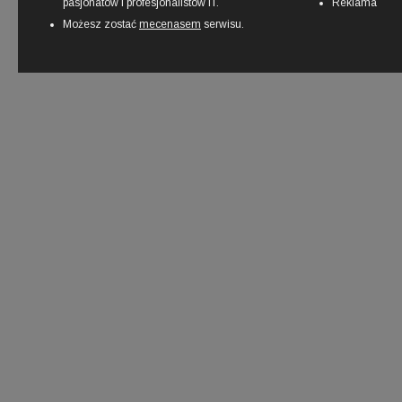
pasjonatów i profesjonalistów IT.
Reklama
Możesz zostać
mecenasem
serwisu.