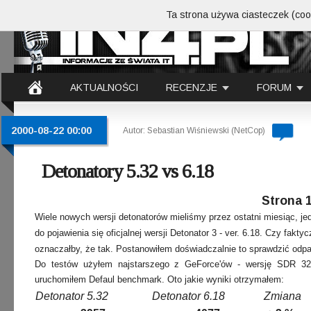
Ta strona używa ciasteczek (cook
AKTUALNOŚCI
RECENZJE
FORUM
2000-08-22 00:00
Autor: Sebastian Wiśniewski (NetCop)
Detonatory 5.32 vs 6.18
Strona 1
Wiele nowych wersji detonatorów mieliśmy przez ostatni miesiąc, jed
do pojawienia się oficjalnej wersji Detonator 3 - ver. 6.18. Czy fak
oznaczałby, że tak. Postanowiłem doświadczalnie to sprawdzić odpa
Do testów użyłem najstarszego z GeForce'ów - wersję SDR 3
uruchomiłem Defaul benchmark. Oto jakie wyniki otrzymałem:
Detonator 5.32
Detonator 6.18
Zmiana