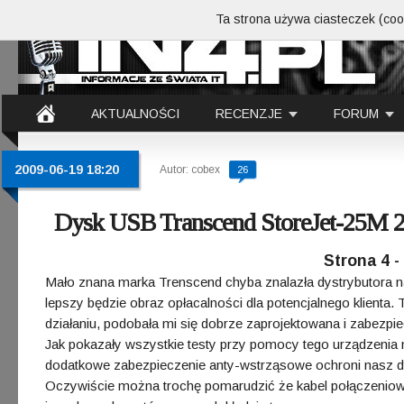
Ta strona używa ciasteczek (cook
AKTUALNOŚCI
RECENZJE
FORUM
2009-06-19 18:20
Autor: cobex
26
Dysk USB Transcend StoreJet-25M
Strona 4 
Mało znana marka Trenscend chyba znalazła dystrybutora n
lepszy będzie obraz opłacalności dla potencjalnego klienta.
działaniu, podobała mi się dobrze zaprojektowana i zabezp
Jak pokazały wszystkie testy przy pomocy tego urządzenia 
dodatkowe zabezpieczenie anty-wstrząsowe ochroni nasz dy
Oczywiście można trochę pomarudzić że kabel połączeniowy 