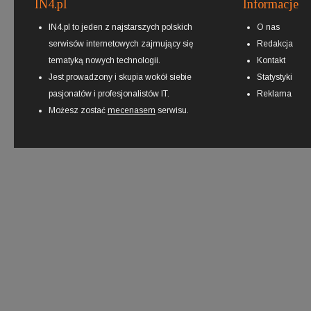
IN4.pl
Informacje
IN4.pl to jeden z najstarszych polskich
O nas
serwisów internetowych zajmujący się
Redakcja
tematyką nowych technologii.
Kontakt
Jest prowadzony i skupia wokół siebie
Statystyki
pasjonatów i profesjonalistów IT.
Reklama
Możesz zostać
mecenasem
serwisu.