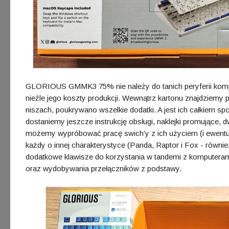
GLORIOUS GMMK3 75% nie należy do tanich peryferii komp
nieźle jego koszty produkcji. Wewnątrz kartonu znajdziemy 
niszach, poukrywano wszelkie dodatki. A jest ich całkiem sp
dostaniemy jeszcze instrukcję obsługi, naklejki promujące
możemy wypróbować pracę swich’y z ich użyciem (i ewentual
każdy o innej charakterystyce (Panda, Raptor i Fox - rów
dodatkowe klawisze do korzystania w tandemi z komputeram
oraz wydobywania przełączników z podstawy.