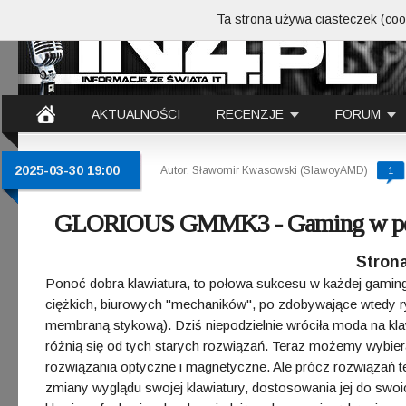
Ta strona używa ciasteczek (cook
AKTUALNOŚCI
RECENZJE
FORUM
2025-03-30 19:00
Autor: Sławomir Kwasowski (SlawoyAMD)
1
GLORIOUS GMMK3 - Gaming w pełne
Strona
Ponoć dobra klawiatura, to połowa sukcesu w każdej gaming
ciężkich, biurowych "mechaników", po zdobywające wtedy ry
membraną stykową). Dziś niepodzielnie wróciła moda na kla
różnią się od tych starych rozwiązań. Teraz możemy wybie
rozwiązania optyczne i magnetyczne. Ale prócz rozwiązań t
zmiany wyglądu swojej klawiatury, dostosowania jej do swo