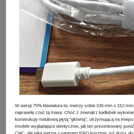
W wersji 75% klawiatura ta, mierzy sobie 338 mm x 152 mm
naprawdę czuć tą masę. Choć z zewnątrz kadłubek wykonano 
konstrukcję metalową płytą "główną", utrzymującą na miejsc
modele wyglądające identycznie, jak ten prezentowany poni
CNC, ale taka wersja z napisem PRO kosztuje, już dużo, duż