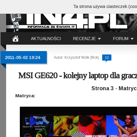
Ta strona używa ciasteczek (cook
AKTUALNOŚCI
RECENZJE
FORUM
2011-05-03 19:24
Autor: Krzysztof Wołk (flick)
12
MSI GE620 - kolejny laptop dla grac
Strona 3 - Matryc
Matryca: