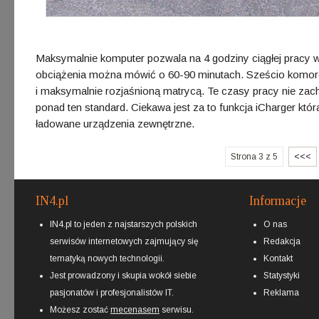
Maksymalnie komputer pozwala na 4 godziny ciągłej pracy w 
obciążenia można mówić o 60-90 minutach. Sześcio komoro
i maksymalnie rozjaśnioną matrycą. Te czasy pracy nie zachw
ponad ten standard. Ciekawa jest za to funkcja iCharger któ
ładowane urządzenia zewnętrzne.
Strona 3 z 5
<<<
IN4.pl
Informacje
IN4.pl to jeden z najstarszych polskich
O nas
serwisów internetowych zajmujący się
Redakcja
tematyką nowych technologii.
Kontakt
Jest prowadzony i skupia wokół siebie
Statystyki
pasjonatów i profesjonalistów IT.
Reklama
Możesz zostać
mecenasem
serwisu.