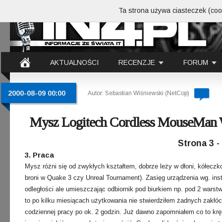
Ta strona używa ciasteczek (cook
AKTUALNOŚCI
RECENZJE
FORUM
2000-08-09 00:00
Autor: Sebastian Wiśniewski (NetCop)
Mysz Logitech Cordless MouseMan
Strona 3 
3. Praca
Mysz różni się od zwykłych kształtem, dobrze leży w dłoni, kółeczko
broni w Quake 3 czy Unreal Tournament). Zasięg urządzenia wg. instru
odległości ale umieszczając odbiornik pod biurkiem np. pod 2 warst
to po kilku miesiącach użytkowania nie stwierdziłem żadnych zakłóc
codziennej pracy po ok. 2 godzin. Już dawno zapomniałem co to krę