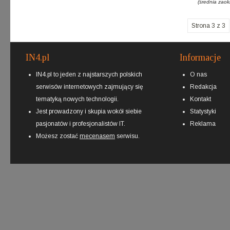
(średnia zaok
Strona 3 z 3
IN4.pl
Informacje
IN4.pl to jeden z najstarszych polskich
O nas
serwisów internetowych zajmujący się
Redakcja
tematyką nowych technologii.
Kontakt
Jest prowadzony i skupia wokół siebie
Statystyki
pasjonatów i profesjonalistów IT.
Reklama
Możesz zostać
mecenasem
serwisu.