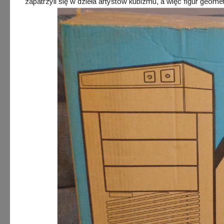
zapatrzyli się w dzieła artystów kubizmu, a więc figur geom