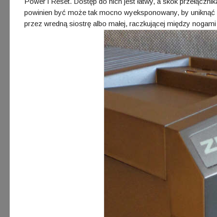
Power i Reset. Dostęp do nich jest łatwy, a skok przełączn
powinien być może tak mocno wyeksponowany, by uniknąć p
przez wredną siostrę albo małej, raczkującej między nogami