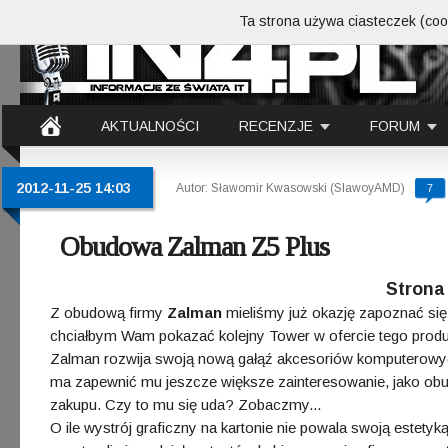
Ta strona używa ciasteczek (cook
AKTUALNOŚCI
RECENZJE
FORUM
2012-11-25 14:03
Autor: Sławomir Kwasowski (SlawoyAMD)
7
Obudowa Zalman Z5 Plus
Strona 
Z obudową firmy
Zalman
mieliśmy już okazję zapoznać się 
chciałbym Wam pokazać kolejny Tower w ofercie tego produ
Zalman rozwija swoją nową gałąź akcesoriów komputerowych
ma zapewnić mu jeszcze większe zainteresowanie, jako obu
zakupu. Czy to mu się uda? Zobaczmy...
O ile wystrój graficzny na kartonie nie powala swoją estet