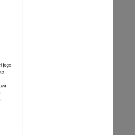
i jego
 to
awi
u
a