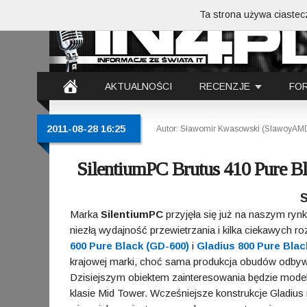
Ta strona używa ciastecz
AKTUALNOŚCI
RECENZJE
FO
2011-08-28 16:25
Autor: Sławomir Kwasowski (SlawoyAM
SilentiumPC Brutus 410 Pure Bl
S
Marka
SilentiumPC
przyjęła się już na naszym ryn
niezłą wydajność przewietrzania i kilka ciekawych 
600 Pure Black (GD-600)
i
Gladius 800 Pure Blac
krajowej marki, choć sama produkcja obudów odbywa
Dzisiejszym obiektem zainteresowania będzie mode
klasie Mid Tower. Wcześniejsze konstrukcje Gladius ni