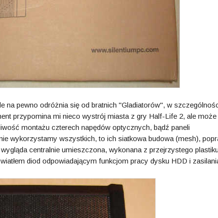
le na pewno odróżnia się od bratnich "Gladiatorów", w szczególnośc
nt przypomina mi nieco wystrój miasta z gry Half-Life 2, ale może
żliwość montażu czterech napędów optycznych, bądź paneli
i nie wykorzystamy wszystkich, to ich siatkowa budowa (mesh), popr
 wygląda centralnie umieszczona, wykonana z przejrzystego plastik
 światłem diod odpowiadającym funkcjom pracy dysku HDD i zasilani