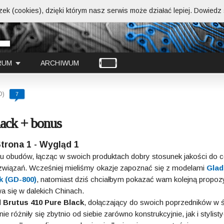
ek (cookies), dzięki którym nasz serwis może działać lepiej.
Dowiedz s
RUM
ARCHIWUM
D)
7
ack + bonus
trona 1 - Wygląd 1
ku obudów, łącząc w swoich produktach dobry stosunek jakości do c
rozwiązań. Wcześniej mieliśmy okazje zapoznać się z modelami
Glad
k (GD-800)
, natomiast dziś chciałbym pokazać wam kolejną propoz
 się w dalekich Chinach.
l
Brutus 410 Pure Black
, dołączający do swoich poprzedników w ś
e różniły się zbytnio od siebie zarówno konstrukcyjnie, jak i stylisty