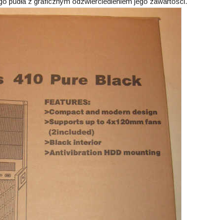
go pudła z graficznym odzwierciedleniem jego zawartości.