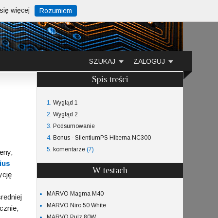
ię więcej
Rozumiem
SZUKAJ
ZALOGUJ
Spis treści
1.
Wygląd 1
2.
Wygląd 2
3.
Podsumowanie
4.
Bonus - SilentiumPS Hiberna NC300
5.
komentarze
(7)
eny,
ius
W testach
ycję
MARVO Magma M40
redniej
MARVO Niro 50 White
cznie,
MARVO Pulz 80W