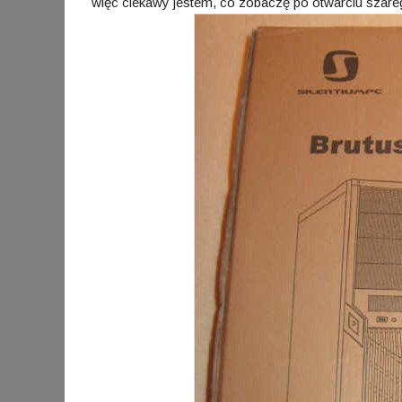
więc ciekawy jestem, co zobaczę po otwarciu szare