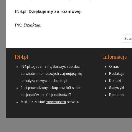
IN4.pl:
Dziękujemy za rozmowę.
PK:
Dziękuję.
Stro
IN4.pl
Informacje
IN4.pl to jeden z najstarszych polskich
O nas
serwisów internetowych zajmujący się
Redakcja
tematyką nowych technologii.
Kontakt
Jest prowadzony i skupia wokół siebie
Statystyki
pasjonatów i profesjonalistów IT.
Reklama
Możesz zostać
mecenasem
serwisu.