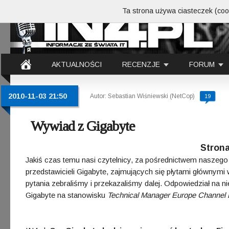
Ta strona używa ciasteczek (cook
AKTUALNOŚCI
RECENZJE
FORUM
2010-11-03 21:50
Autor: Sebastian Wiśniewski (NetCop)
19
Wywiad z Gigabyte
Strona
Jakiś czas temu nasi czytelnicy, za pośrednictwem naszeg
przedstawicieli Gigabyte, zajmujących się płytami głównymi
pytania zebraliśmy i przekazaliśmy dalej. Odpowiedział na n
Gigabyte na stanowisku
Technical Manager Europe Channel