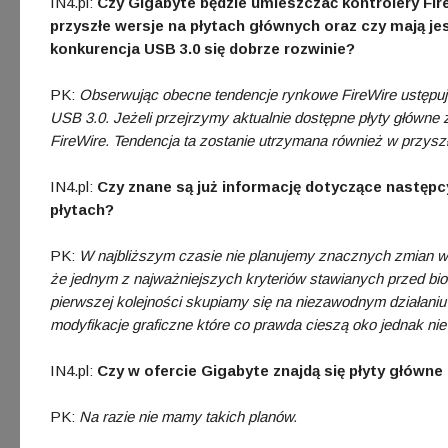
IN4.pl:
Czy Gigabyte będzie umieszczać kontrolery Fire
przyszłe wersje na płytach głównych oraz czy mają je
konkurencja USB 3.0 się dobrze rozwinie?
PK:
Obserwując obecne tendencje rynkowe FireWire ustępuj
USB 3.0. Jeżeli przejrzymy aktualnie dostępne płyty główn
FireWire. Tendencja ta zostanie utrzymana również w przyszł
IN4.pl:
Czy znane są już informację dotyczące następc
płytach?
PK:
W najbliższym czasie nie planujemy znacznych zmian w 
że jednym z najważniejszych kryteriów stawianych przed biose
pierwszej kolejności skupiamy się na niezawodnym działaniu
modyfikacje graficzne które co prawda cieszą oko jednak nie
IN4.pl:
Czy w ofercie Gigabyte znajdą się płyty główn
PK:
Na razie nie mamy takich planów.