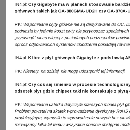
IN4.pl:
Czy Gigabyte ma w planach stosowanie bardzi
głównych takich jak GA-880GMA-UD2H czy GA-870A-
PK:
Wspomniane płyty główne nie są dedykowane do OC. Dla
podniosła by jedynie koszt płyty nie przynosząc specjalnych
„wycisnąć” nieco więcej z posiadanych podzespołów powinien
oprócz odpowiednich systemów chłodzenia posiadają równie
IN4.pl:
Które z płyt głównych Gigabyte z podstawką A
PK:
Niestety, na dzisiaj, nie mogę udostępnić tej informacji.
IN4.pl:
Czy coś się zmieniło w procesie technologiczn
odsetek płyt gdzie chipset taki nie kontaktuje z płytą
PK:
Wspomniana usterka dotyczyła starszych modeli płyt gł
Problem powstał na skutek wprowadzenia dyrektywy RoHS og
produkcyjnym, wymusiło to wprowadzenie nowych bez ołowi
rozwiązany kilka lat temu i wszystkie obecnie dostępne mod