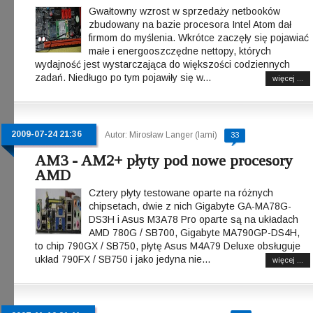
Gwałtowny wzrost w sprzedaży netbooków
zbudowany na bazie procesora Intel Atom dał
firmom do myślenia. Wkrótce zaczęły się pojawiać
małe i energooszczędne nettopy, których
wydajność jest wystarczająca do większości codziennych
zadań. Niedługo po tym pojawiły się w...
więcej ...
2009-07-24 21:36
Autor: Mirosław Langer (lami)
33
AM3 - AM2+ płyty pod nowe procesory
AMD
Cztery płyty testowane oparte na różnych
chipsetach, dwie z nich Gigabyte GA-MA78G-
DS3H i Asus M3A78 Pro oparte są na układach
AMD 780G / SB700, Gigabyte MA790GP-DS4H,
to chip 790GX / SB750, płytę Asus M4A79 Deluxe obsługuje
układ 790FX / SB750 i jako jedyna nie...
więcej ...