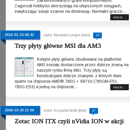
zainteresowanych grami komputerowymi.
Zagorzali hobbyści skorzystają na ulepszonych osiągach,
zwiększając swoje szanse na dominację. Normalni gracze...
więcej ...
2010-01-15 08:42
Autor: Mirosław Langer (lami)
22
Trzy płyty główne MSI dla AM3
Kolejne płyty główne zbudowane na platformie
AM3 zostały dostarczone przez dobrze znaną na
naszym rynku firmę MSI. Trzy płyty są
konstrukcjami dobrze znanymi, z których dwie
oparto na chipsecie AMD® 785G + SB710 (785GM-E51,
785G-E53) a jedną na chipsecie...
więcej ...
2009-10-25 13:09
Autor: Krzysztof Wołk (flick)
27
Zotac ION ITX czyli nVidia ION w akcji