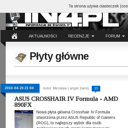
Ta strona używa ciasteczek (cook
AKTUALNOŚCI
RECENZJE
FORUM
Płyty główne
2010-04-26 21:04
Autor: Mirosław Langer (lami)
23
ASUS CROSSHAIR IV Formula - AMD
890FX
Nowa płyta główna Crosshair IV Formula
stworzona przez ASUS Republic of Gamers
(ROG), to najlepszy wybór dla osób