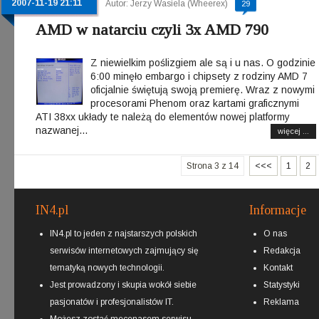
2007-11-19 21:11
Autor: Jerzy Wasiela (Wheerex)
29
AMD w natarciu czyli 3x AMD 790
Z niewielkim poślizgiem ale są i u nas. O godzinie
6:00 minęło embargo i chipsety z rodziny AMD 7
oficjalnie świętują swoją premierę. Wraz z nowymi
procesorami Phenom oraz kartami graficznymi
ATI 38xx układy te należą do elementów nowej platformy
nazwanej...
więcej ...
Strona 3 z 14
<<<
1
2
IN4.pl
Informacje
IN4.pl to jeden z najstarszych polskich
O nas
serwisów internetowych zajmujący się
Redakcja
tematyką nowych technologii.
Kontakt
Jest prowadzony i skupia wokół siebie
Statystyki
pasjonatów i profesjonalistów IT.
Reklama
Możesz zostać
mecenasem
serwisu.