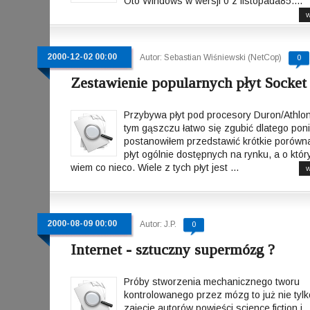
Oto Windows w wersji 0 z listopada85....
w
2000-12-02 00:00
Autor: Sebastian Wiśniewski (NetCop)
0
Zestawienie popularnych płyt Socket
Przybywa płyt pod procesory Duron/Athlo
tym gąszczu łatwo się zgubić dlatego poni
postanowiłem przedstawić krótkie porówn
płyt ogólnie dostępnych na rynku, a o któr
wiem co nieco. Wiele z tych płyt jest ...
w
2000-08-09 00:00
Autor: J.P.
0
Internet - sztuczny supermózg ?
Próby stworzenia mechanicznego tworu
kontrolowanego przez mózg to już nie tylk
zajęcie autorów powieści science fiction i