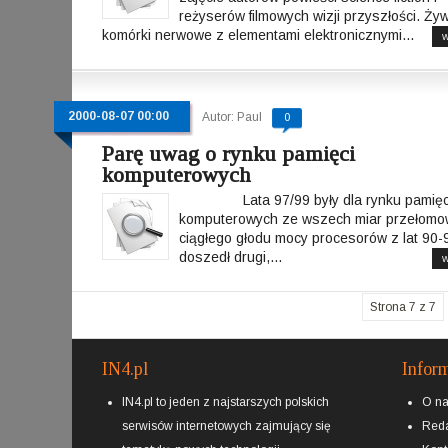
reżyserów filmowych wizji przyszłości. Ży
komórki nerwowe z elementami elektronicznymi...
w
2000-08-07 00:00
Autor: Paul
0
Parę uwag o rynku pamięci
komputerowych
Lata 97/99 były dla rynku pamięc
komputerowych ze wszech miar przełomo
ciągłego głodu mocy procesorów z lat 90-
doszedł drugi,...
w
Strona 7 z 7
IN4.pl
Infor
IN4.pl to jeden z najstarszych polskich
O n
serwisów internetowych zajmujący się
Reda