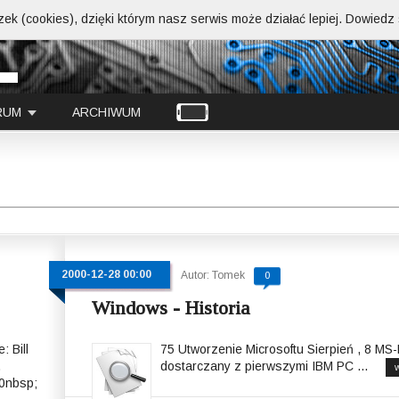
ek (cookies), dzięki którym nasz serwis może działać lepiej.
Dowiedz s
RUM
ARCHIWUM
2000-12-28 00:00
Autor: Tomek
0
Windows - Historia
 Bill
75 Utworzenie Microsoftu Sierpień , 8 MS
.
dostarczany z pierwszymi IBM PC ...
w
 0nbsp;