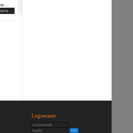
a...
ięcej ...
Logowanie
GO