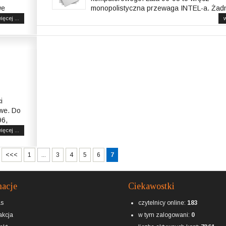
we
monopolistyczna przewaga INTEL-a. Żadn
ięcej ...
w
i
we. Do
96,
ięcej ...
<<<
1
...
3
4
5
6
7
macje
Ciekawostki
as
czytelnicy online:
183
kcja
w tym zalogowani:
0