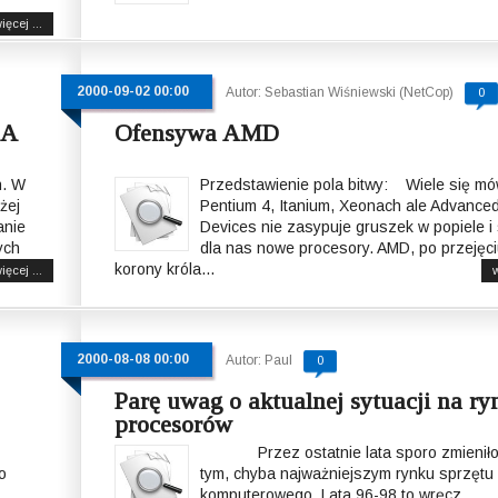
ięcej ...
2000-09-02 00:00
Autor: Sebastian Wiśniewski (NetCop)
0
 A
Ofensywa AMD
n. W
Przedstawienie pola bitwy: Wiele się mó
żej
Pentium 4, Itanium, Xeonach ale Advanced
anie
Devices nie zasypuje gruszek w popiele i
ych
dla nas nowe procesory. AMD, po przejęc
korony króla...
ięcej ...
w
2000-08-08 00:00
Autor: Paul
0
Parę uwag o aktualnej sytuacji na ry
procesorów
Przez ostatnie lata sporo zmieniło 
o
tym, chyba najważniejszym rynku sprzętu
komputerowego. Lata 96-98 to wręcz