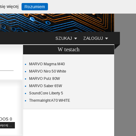
ię więcej
Rozumiem
SZUKAJ
ZALOGUJ
W testach
MARVO Magma M40
MARVO Niro 50 White
MARVO Pulz 80W
MARVO Saber 65W
SoundCore Liberty 5
Thermalright A70 WHITE
-DOS 0
ięcej ...