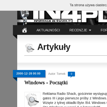
Ta strona używa ciastecz
AKTUALNOŚCI
RECENZJE
FO
Artykuły
2000-12-28 00:00
Autor: Tomek
0
Windows - Początki
Reklama Radio Shack, gościnnie występuje:
gates III i jego pierwsze próby z Windows
Wzięte z tylnej okładki Byte /84. Windows