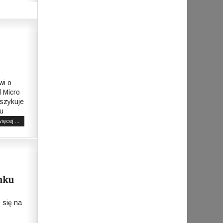
wi o
 Micro
 szykuje
iu
ięcej ...
nku
się na