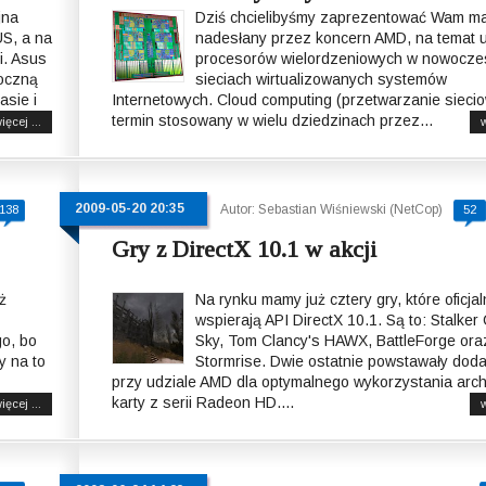
jna
Dziś chcielibyśmy zaprezentować Wam mat
S, a na
nadesłany przez koncern AMD, na temat u
i. Asus
procesorów wielordzeniowych w nowocze
roczną
sieciach wirtualizowanych systemów
asie i
Internetowych. Cloud computing (przetwarzanie siecio
termin stosowany w wielu dziedzinach przez...
ięcej ...
w
2009-05-20 20:35
Autor: Sebastian Wiśniewski (NetCop)
138
52
Gry z DirectX 10.1 w akcji
ż
Na rynku mamy już cztery gry, które oficjal
wspierają API DirectX 10.1. Są to: Stalker 
o, bo
Sky, Tom Clancy's HAWX, BattleForge ora
y na to
Stormrise. Dwie ostatnie powstawały dod
przy udziale AMD dla optymalnego wykorzystania arch
karty z serii Radeon HD....
ięcej ...
w