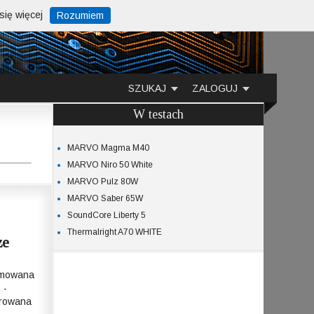
ię więcej
Rozumiem
SZUKAJ
ZALOGUJ
W testach
MARVO Magma M40
MARVO Niro 50 White
MARVO Pulz 80W
MARVO Saber 65W
SoundCore Liberty 5
Thermalright A70 WHITE
ze
omowana
 -
erowana