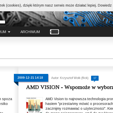
ek (cookies), dzięki którym nasz serwis może działać lepiej.
Dowiedz s
RUM
ARCHIWUM
2009-12-21 14:18
Autor: Krzysztof Wołk (flick)
17
AMD VISION - Wspomoże w wybor
n spoza
AMD Vision to najnowsza technologia pr
ystko
hasłem "przestańmy mówić o procesorach
zacznijmy rozmawiać o użyteczności". Ki