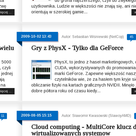
ata
do grona najszerszego, czyli do zwykłego
azwę
użytkownika. Ludzie w większości nie znają się, ani ni
orientują w szerokiej gamie...
ięcej ...
w
2009-10-02 13:43
Autor: Sebastian Wiśniewski (NetCop)
45
 wielu
Gry z PhysX - Tylko dla GeForce
D 5000
PhysX, to jedno z haseł marketingowych,
 czyli
CUDA, wykorzystywanych do promowania 
 jednej
marki GeForce. Zapewne większość nasz
ają
czytelników wie, że za hasłem tym kryje si
 na
obliczanie fizyki na kartach graficznych NVIDII. Minęło 
dobre półtora roku od czasu kiedy...
ięcej ...
w
2009-08-05 15:15
Autor: Sławomir Kwasowski (SlawoyAMD)
11
Cloud computing - MultiCore klucz 
wirtualizowanych systemow