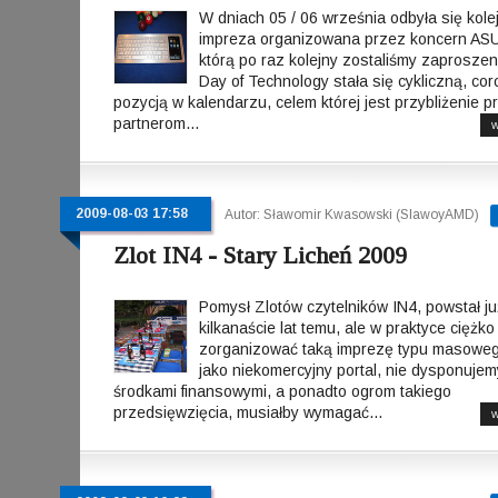
W dniach 05 / 06 września odbyła się kole
impreza organizowana przez koncern ASU
którą po raz kolejny zostaliśmy zaproszen
Day of Technology stała się cykliczną, co
pozycją w kalendarzu, celem której jest przybliżenie pr
partnerom...
w
2009-08-03 17:58
Autor: Sławomir Kwasowski (SlawoyAMD)
Zlot IN4 - Stary Licheń 2009
Pomysł Zlotów czytelników IN4, powstał ju
kilkanaście lat temu, ale w praktyce ciężko
zorganizować taką imprezę typu masoweg
jako niekomercyjny portal, nie dysponujem
środkami finansowymi, a ponadto ogrom takiego
przedsięwzięcia, musiałby wymagać...
w