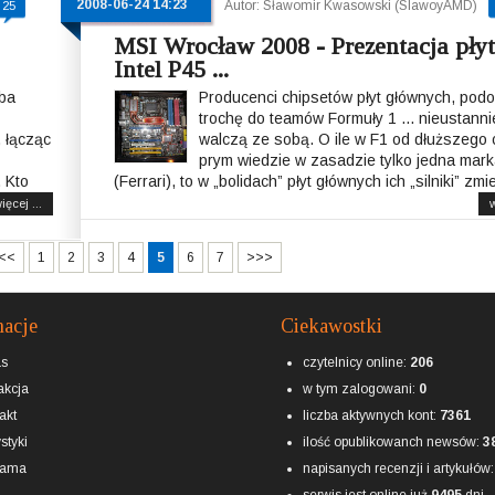
2008-06-24 14:23
Autor: Sławomir Kwasowski (SlawoyAMD)
25
MSI Wrocław 2008 - Prezentacja pły
Intel P45 ...
yba
Producenci chipsetów płyt głównych, podo
trochę do teamów Formuły 1 ... nieustanni
, łącząc
walczą ze sobą. O ile w F1 od dłuższego
prym wiedzie w zasadzie tylko jedna mar
. Kto
(Ferrari), to w „bolidach” płyt głównych ich „silniki” zmie
ięcej ...
w
<<
1
2
3
4
5
6
7
>>>
macje
Ciekawostki
as
czytelnicy online:
206
kcja
w tym zalogowani:
0
akt
liczba aktywnych kont:
7361
styki
ilość opublikowanch newsów:
3
lama
napisanych recenzji i artykułów
serwis jest online już
9495
dni