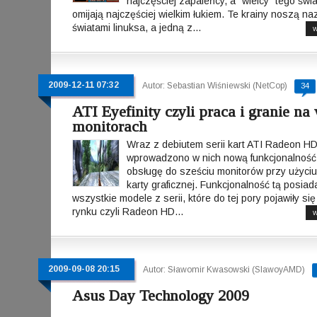
najczęściej zapaleńcy, a "wielcy" tego świ
omijają najczęściej wielkim łukiem. Te krainy noszą n
światami linuksa, a jedną z...
w
2009-12-11 07:32
Autor: Sebastian Wiśniewski (NetCop)
34
ATI Eyefinity czyli praca i granie na
monitorach
Wraz z debiutem serii kart ATI Radeon H
wprowadzono w nich nową funkcjonalność,
obsługę do sześciu monitorów przy użyciu
karty graficznej. Funkcjonalność tą posiad
wszystkie modele z serii, które do tej pory pojawiły się
rynku czyli Radeon HD...
w
2009-09-08 20:15
Autor: Sławomir Kwasowski (SlawoyAMD)
Asus Day Technology 2009