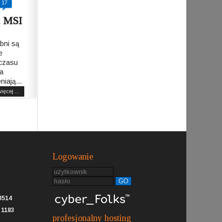
17
t MSI
bni są
e
 czasu
ka
niają...
ięcej ...
Logowanie
GO
8514
:
1183
profesjonalny hosting