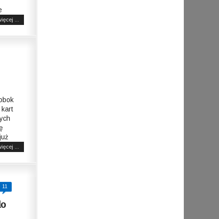
e
ięcej ...
 obok
kart
ych
ę
już
ięcej ...
11
do