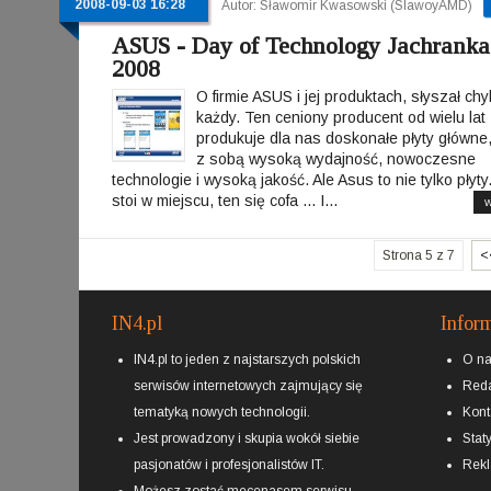
2008-09-03 16:28
Autor: Sławomir Kwasowski (SlawoyAMD)
ASUS - Day of Technology Jachranka
2008
O firmie ASUS i jej produktach, słyszał ch
każdy. Ten ceniony producent od wielu lat
produkuje dla nas doskonałe płyty główne
z sobą wysoką wydajność, nowoczesne
technologie i wysoką jakość. Ale Asus to nie tylko płyty
stoi w miejscu, ten się cofa ... I...
w
Strona 5 z 7
<
IN4.pl
Infor
IN4.pl to jeden z najstarszych polskich
O n
serwisów internetowych zajmujący się
Reda
tematyką nowych technologii.
Kont
Jest prowadzony i skupia wokół siebie
Staty
pasjonatów i profesjonalistów IT.
Rek
Możesz zostać
mecenasem
serwisu.