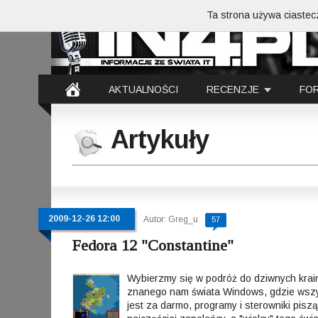
Ta strona używa ciastecz
AKTUALNOŚCI
RECENZJE
FO
Artykuły
2009-12-26 12:00
Autor: Greg_u
57
Fedora 12 "Constantine"
Wybierzmy się w podróż do dziwnych krai
znanego nam świata Windows, gdzie wsz
jest za darmo, programy i sterowniki piszą