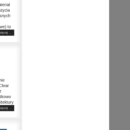
eriał
życia
snych
we) to
ięcej ...
nie
Clear
z
atkowo
itektury
ięcej ...