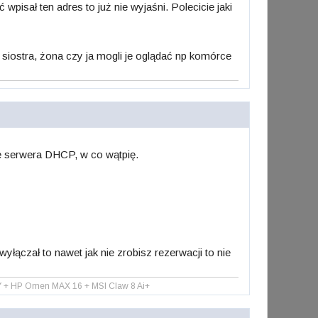
wpisał ten adres to już nie wyjaśni. Polecicie jaki
siostra, żona czy ja mogli je oglądać np komórce
lę serwera DHCP, w co wątpię.
łączał to nawet jak nie zrobisz rezerwacji to nie
Y + HP Omen MAX 16 + MSI Claw 8 Ai+