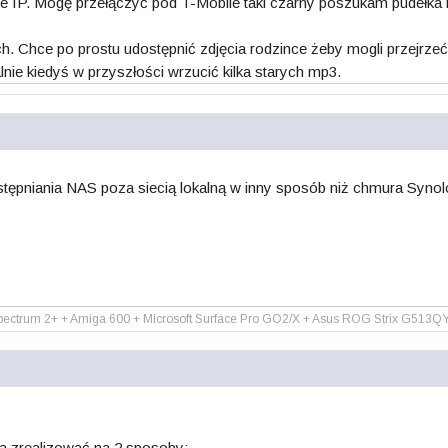
e IP. Mogę przełączyć pod T-Mobile taki czarny poszukam pudełka n
. Chce po prostu udostępnić zdjęcia rodzince żeby mogli przejrzeć 
alnie kiedyś w przyszłości wrzucić kilka starych mp3.
ępniania NAS poza siecią lokalną w inny sposób niż chmura Syno
ctrum 2+ + Amiga 600 + Microsoft Surface Pro GO2/X + Asus ROG Strix G513Q
a zrealizować na 2 sposoby: