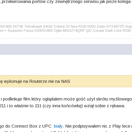
, przekierowania portów czy zewnętrznego serwisu jak pisze kolega
0 MSI X670E Tomahawk 64GB Trident Z5 Neo RGB 6000 Zotac RTX4070Ti Super
o + Seasonic Focus GX650 MSI Optix MAG274QRF-QD Corsair Dark Core RGB Sha
ię wykonuje na Routerze nie na NAS
ę i podlinkuje film który oglądałem może gość użył skrótu myślowego
211 i to właśnie to 211 (czy inna końcówkę) wziął sobie z rękawa.
ego do Connect Box z UPC
biały
. Nie podpisywałem nic z Play lece