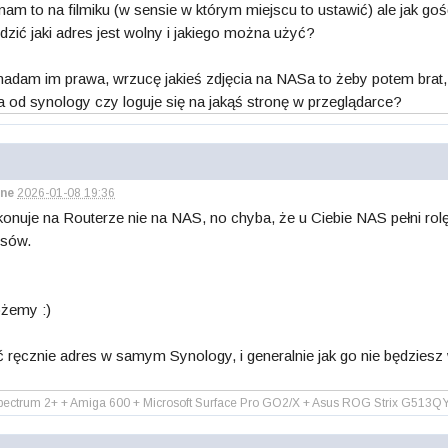
am to na filmiku (w sensie w którym miejscu to ustawić) ale jak gość 
wdzić jaki adres jest wolny i jakiego można użyć?
adam im prawa, wrzucę jakieś zdjęcia na NASa to żeby potem brat, 
ka od synology czy loguje się na jakąś stronę w przeglądarce?
ne
2026-01-08 19:36
konuje na Routerze nie na NAS, no chyba, że u Ciebie NAS pełni ro
esów.
ożemy :)
ręcznie adres w samym Synology, i generalnie jak go nie będziesz wy
ctrum 2+ + Amiga 600 + Microsoft Surface Pro GO2/X + Asus ROG Strix G513Q