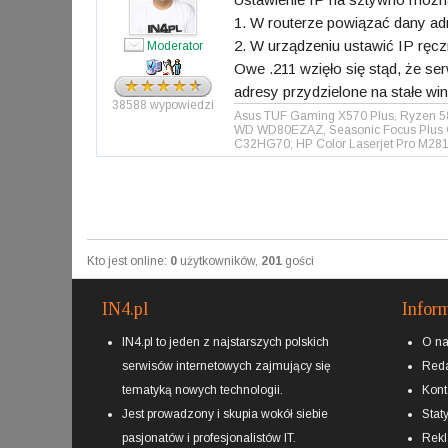
1. W routerze powiązać dany a
2. W urządzeniu ustawić IP ręcz
Moderator
Owe .211 wzięło się stąd, że se
adresy przydzielone na stałe win
38588 wypowiedzi
Asus TUF Gaming X570 Plus, Ryzen 58
WD WD80EZAZ, Seasonic Focus Plus Go
C32HG70; HP Color Laserjet Pro M281
Kto jest online:
0
użytkowników,
201
gości
IN4.pl
Infor
IN4.pl to jeden z najstarszych polskich
O n
serwisów internetowych zajmujący się
Reda
tematyką nowych technologii.
Kont
Jest prowadzony i skupia wokół siebie
Staty
pasjonatów i profesjonalistów IT.
Rek