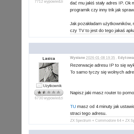
7712 wypowiedzi
dać mu jakiś stały adres IP. Ok m
programik czy inny trik jak spra
Jak pozakładam użytkowników, n
czy TV to jest do tego jakaś ap
Wysłane
2026-01-08 19:35
,
Edytowa
Lasica
Rezerwacje adresu IP to się wy
To samo tyczy się wolnych adr
Użytkownik
Napisz jaki masz router to pom
6730 wypowiedzi
TU
masz od 4 minuty jak ustawić 
straci tego adresu.
ZX Spectrum + Commodore 64 + ZX Spe