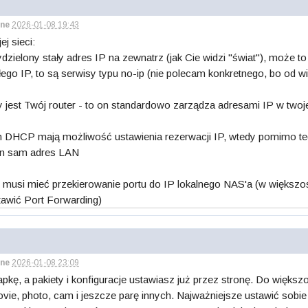
ne
2026-01-08 19:43
ej sieci:
zielony stały adres IP na zewnatrz (jak Cie widzi "świat"), może 
ałego IP, to są serwisy typu no-ip (nie polecam konkretnego, bo od 
ny jest Twój router - to on standardowo zarządza adresami IP w twojej
h DHCP mają możliwość ustawienia rezerwacji IP, wtedy pomimo te
ten sam adres LAN
 musi mieć przekierowanie portu do IP lokalnego NAS'a (w większo
tawić Port Forwarding)
ne
2026-01-08 23:09
pkę, a pakiety i konfiguracje ustawiasz już przez stronę. Do większo
movie, photo, cam i jeszcze parę innych. Najważniejsze ustawić sob