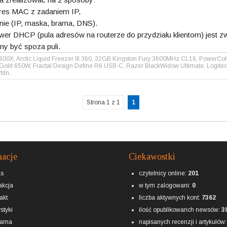
dres MAC z zadaniem IP,
nie (IP, maska, brama, DNS).
rwer DHCP (pula adresów na routerze do przydziału klientom) jest z
ny być spoza puli.
00X, Arctic Liquid Freezer III 360, 32GB Kingston Fury 3600MHz CL16, PowerC
ld 650W, Fractal Design Define R6 USB-C, Razer BlackWidow Ultimate, Logite
fdn.
Strona 1 z 1
1
macje
Ciekawostki
as
czytelnicy online:
201
kcja
w tym zalogowani:
0
akt
liczba aktywnych kont:
7362
styki
ilość opublikowanch newsów:
3
lama
napisanych recenzji i artykułów