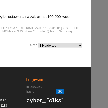
wykle ustawiona na zakres np. 100-200, więc
olor RX 6700 XT Red Devil 12GB, SSD Samsung 980 Pro 1TB,
ch MX Master 3; Windows 11 Insider @ ReFS; Samsung
skocz
Logowanie
GO
8517
:
1183