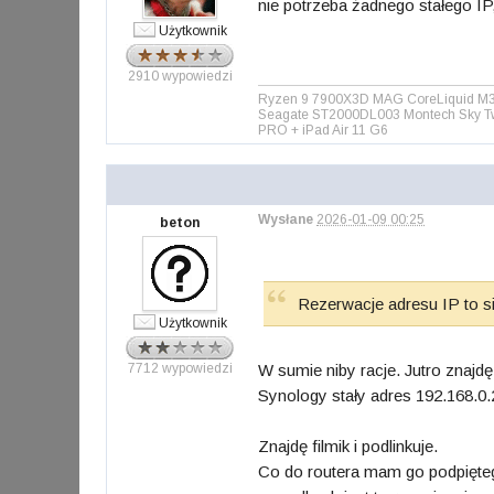
nie potrzeba żadnego stałego IP
Użytkownik
2910 wypowiedzi
Ryzen 9 7900X3D MAG CoreLiquid M36
Seagate ST2000DL003 Montech Sky Tw
PRO + iPad Air 11 G6
Wysłane
2026-01-09 00:25
beton
Rezerwacje adresu IP to s
Użytkownik
7712 wypowiedzi
W sumie niby racje. Jutro znajd
Synology stały adres 192.168.0.
Znajdę filmik i podlinkuje.
Co do routera mam go podpięt