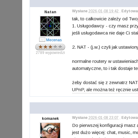
Wysłane
2026-01-08 19:42
,
Edytowa
Natan
tak, to całkowicie zależy od Twoj
1. Usługodawcy - czy masz przyd
jeśli usługodawca nie daje Ci st
Mecenas
2. NAT - (j.w.) czyli jak ustawio
2789 wypowiedzi
normalne routery w ustawieniac
automatyczne, to i tak dostaje 
żeby dostać się z zewnatrz NAT
UPnP, ale można też ręcznie us
Wysłane
2026-01-08 23:07
,
Edytowa
komanek
Do pierwszej konfiguracji masz a
jest dużo więcej: chat, music, 