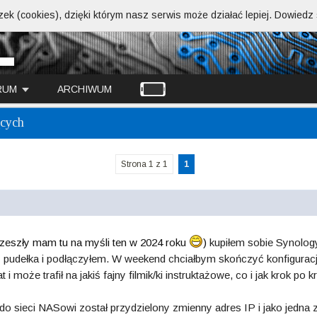
ek (cookies), dzięki którym nasz serwis może działać lepiej.
Dowiedz s
RUM
ARCHIWUM
ących
Strona 1 z 1
1
zeszły mam tu na myśli ten w 2024 roku
)
kupiłem sobie Synolo
pudełka i podłączyłem. W weekend chciałbym skończyć konfiguracj
i może trafił na jakiś fajny filmik/ki instruktażowe, co i jak krok po 
o sieci NASowi został przydzielony zmienny adres IP i jako jedna