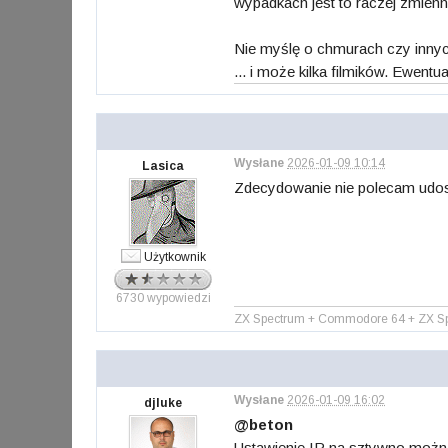
wypadkach jest to raczej zmienn
Nie myślę o chmurach czy innych
... i może kilka filmików. Ewentu
Wysłane
2026-01-09 10:14
Lasica
Zdecydowanie nie polecam udost
Użytkownik
6730 wypowiedzi
ZX Spectrum + Commodore 64 + ZX Spe
Wysłane
2026-01-09 16:02
djluke
@beton
Ustawienie IP na sztywno możn