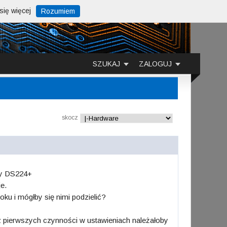
ię więcej
Rozumiem
SZUKAJ
ZALOGUJ
skocz
gy DS224+
e.
kroku i mógłby się nimi podzielić?
 z pierwszych czynności w ustawieniach należałoby