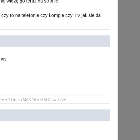
ie widzę go teraz na stronie.
czy to na telefonie czy kompie czy TV jak sie da
logy.
Y + HP Omen MAX 16 + MSI Claw 8 Ai+