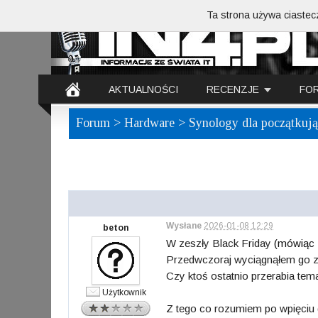
Ta strona używa ciastecz
AKTUALNOŚCI
RECENZJE
FO
Forum
>
Hardware
> Synology dla początkuj
Wysłane
2026-01-08 12:29
beton
W zeszły Black Friday
(mówiąc 
Przedwczoraj wyciągnąłem go z 
Czy ktoś ostatnio przerabia temat 
Użytkownik
Z tego co rozumiem po wpięciu d