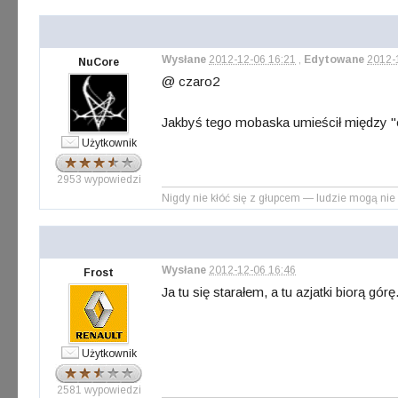
Wysłane
2012-12-06 16:21
,
Edytowane
2012-
NuCore
@ czaro2
Jakbyś tego mobaska umieścił między "o
Użytkownik
2953 wypowiedzi
Nigdy nie kłóć się z głupcem — ludzie mogą nie 
Wysłane
2012-12-06 16:46
Frost
Ja tu się starałem, a tu azjatki biorą górę
Użytkownik
2581 wypowiedzi