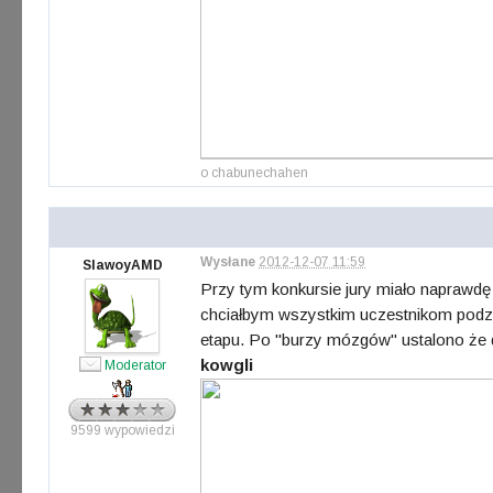
o chabunechahen
Wysłane
2012-12-07 11:59
SlawoyAMD
Przy tym konkursie jury miało naprawdę t
chciałbym wszystkim uczestnikom podzi
etapu. Po "burzy mózgów" ustalono że do
kowgli
Moderator
9599 wypowiedzi