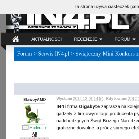
Ta strona używa ciasteczek (cook
AKTUALNOŚCI
RECENZJE
FORUM
Forum
>
Serwis IN4.pl
> Świąteczny Mini Konkurs z
Wysłane
2012-12-01 14:54
,
Edytowane
2012-
SlawoyAMD
IN4
i firma
Gigabyte
zaprasza na kolejn
gadżety z firmowym logo producenta pł
nadchodzących Świąt Bożego Narodzenia
graficzne dowolne, a prócz samego efekt
Moderator