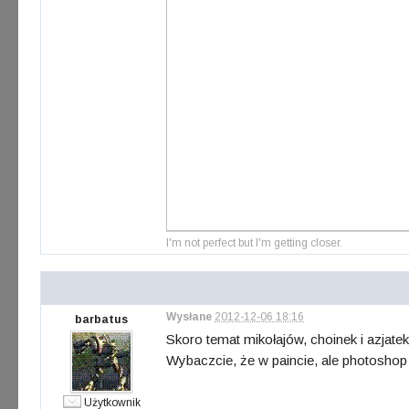
I'm not perfect but I'm getting closer.
Wysłane
2012-12-06 18:16
barbatus
Skoro temat mikołajów, choinek i azjatek
Wybaczcie, że w paincie, ale photoshop 
Użytkownik