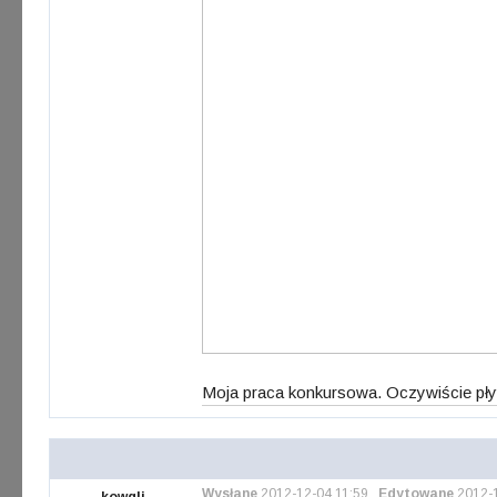
Moja praca konkursowa. Oczywiście pły
Wysłane
2012-12-04 11:59
,
Edytowane
2012-