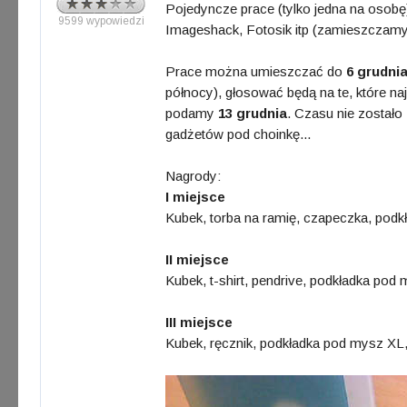
Pojedyncze prace (tylko jedna na osob
9599 wypowiedzi
Imageshack, Fotosik itp (zamieszczamy b
Prace można umieszczać do
6 grudnia
północy), głosować będą na te, które na
podamy
13 grudnia
. Czasu nie zostało 
gadżetów pod choinkę...
Nagrody:
I miejsce
Kubek, torba na ramię, czapeczka, podk
II miejsce
Kubek, t-shirt, pendrive, podkładka pod
III miejsce
Kubek, ręcznik, podkładka pod mysz XL,