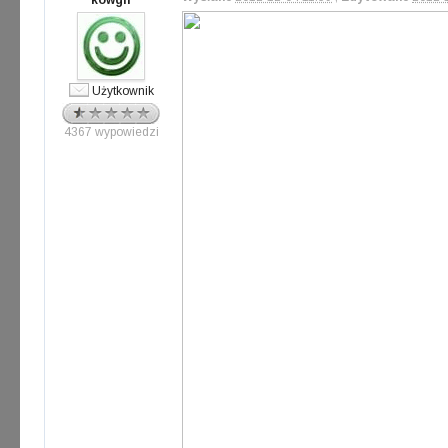
kowgli
Użytkownik
4367 wypowiedzi