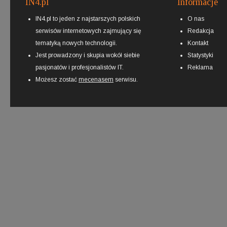
IN4.pl
Informacje
IN4.pl to jeden z najstarszych polskich
O nas
serwisów internetowych zajmujący się
Redakcja
tematyką nowych technologii.
Kontakt
Jest prowadzony i skupia wokół siebie
Statystyki
pasjonatów i profesjonalistów IT.
Reklama
Możesz zostać
mecenasem
serwisu.