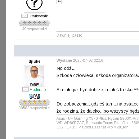
[/*]
Użytkownik
40 wypowiedzi
Dawniej: passo
Wysłane
2026-07-02 02:16
djluke
No cóż...
Szkoda człowieka, szkoda organizatora. B
A miało już być dobrze, miałeś to skur*
Moderator
Do zobaczenia...gdzieś tam...na ostatec
38588 wypowiedzi
że rodzina, że daleko...bo wszyscy będz
Asus TUF Gaming X570 Plus, Ryzen 5800X, Arct
WD WD80EZAZ, Seasonic Focus Plus Gold 650W, 
C32HG70; HP Color Laserjet Pro M281fdn.