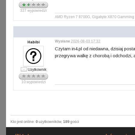
327 wypowiedzi
AMD Ryzen 7 8700G, Gigabyte X870 Gamming WI
Wysłane
2026-08-03 17:32
Habibi
Czytam in4.pl od niedawna, dzisiaj posta
przegrywa walkę z chorobą i odchodzi, a 
Użytkownik
10 wypowiedzi
Kto jest online:
0
użytkowników,
189
gości