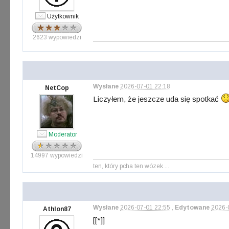
Użytkownik
2623 wypowiedzi
Wysłane
2026-07-01 22:18
NetCop
Liczyłem, że jeszcze uda się spotkać
Moderator
14997 wypowiedzi
ten, który pcha ten wózek ...
Wysłane
2026-07-01 22:55
,
Edytowane
2026-
Athlon87
[[*]]