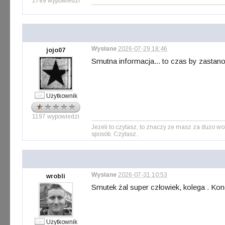
2789 wypowiedzi
Wysłane
2026-07-29 18:46
jojo07
Smutna informacja... to czas by zastan
Użytkownik
1197 wypowiedzi
Jeżeli to czytasz, to znaczy że masz za dużo wo
sposób. Czytasz..
Wysłane
2026-07-31 10:53
wrobli
Smutek żal super człowiek, kolega . Kond
Użytkownik