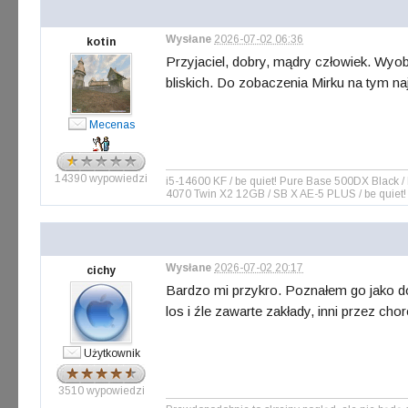
Wysłane
2026-07-02 06:36
kotin
Przyjaciel, dobry, mądry człowiek. Wyob
bliskich. Do zobaczenia Mirku na tym n
Mecenas
14390 wypowiedzi
i5-14600 KF / be quiet! Pure Base 500DX Blac
4070 Twin X2 12GB / SB X AE-5 PLUS / be quiet!
Wysłane
2026-07-02 20:17
cichy
Bardzo mi przykro. Poznałem go jako do
los i źle zawarte zakłady, inni przez ch
Użytkownik
3510 wypowiedzi