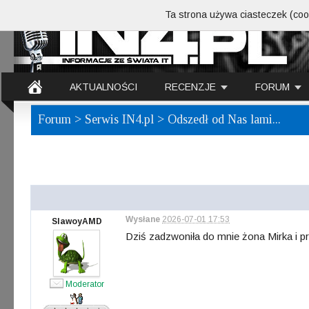
Ta strona używa ciasteczek (cook
AKTUALNOŚCI
RECENZJE
FORUM
Forum
>
Serwis IN4.pl
> Odszedł od Nas lami...
Wysłane
2026-07-01 17:53
SlawoyAMD
Dziś zadzwoniła do mnie żona Mirka i p
Moderator