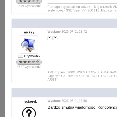
9599 wypowiedzi
Pomagający pchać ten wózek ... Mój sprzęcik: 
systemowy - SSD Viper VP4300 1TB, Magazyny: 
Wysłane
2026-07-01 18:42
nickey
[*] [/*]
Użytkownik
8547 wypowiedzi
AMD Ryzen 5800X |MSI MAG X570 TOMAHAWK WIF
Gigabyte GeForce RTX 3070 EAGLE OC 8GB GD
ARGB
Wysłane
2026-07-01 18:58
mysiauek
Bardzo smutna wiadomość. Kondolencje 