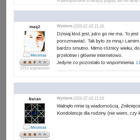
Prawdopodobnie to skrajny pogląd, ale nie będę s
Wysłane
2026-07-02 21:26
maq2
Dzisiaj ktoś jest, jutro go nie ma. To 
porozmawiać. Tak było ze mną i Lamim. M
bardzo smutno. Mimo różnicy wieku, dośw
przelotnie i głównie internetowo.
Mecenas
Jedyne co pozostało to wspomnienia
L
2353 wypowiedzi
Wysłane
2026-07-02 21:59
Natan
Walnęło mnie tą wiadomością. Zniknięci
Kondolencje dla rodziny (nie wiem, czy k
Mecenas