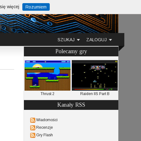
ię więcej
Rozumiem
SZUKAJ
ZALOGUJ
Polecamy gry
 Warfare
Thrust 2
Raiden IIS Part B
T
Kanały RSS
Wiadomości
Recenzje
Gry Flash